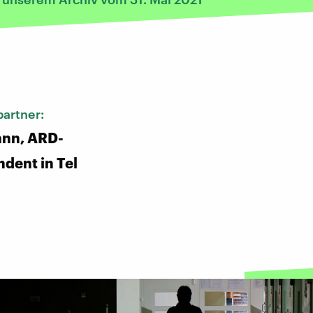
:
artner:
nn, ARD-
dent in Tel