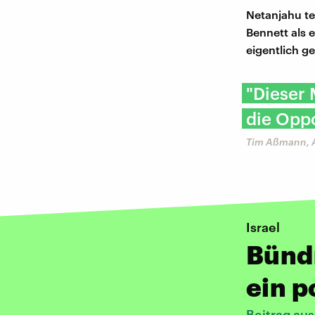
Netanjahu tei
Bennett als 
eigentlich g
"Dieser 
die Oppo
Tim Aßmann, A
Israel
Bünd
ein p
Beitrag au