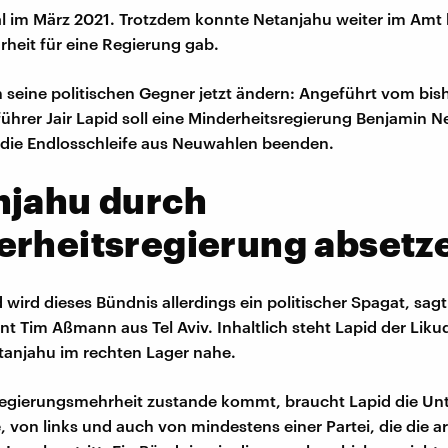
al im März 2021. Trotzdem konnte Netanjahu weiter im Amt b
rheit für eine Regierung gab.
seine politischen Gegner jetzt ändern: Angeführt vom bis
ührer Jair Lapid soll eine Minderheitsregierung Benjamin N
die Endlosschleife aus Neuwahlen beenden.
njahu durch
erheitsregierung absetz
d wird dieses Bündnis allerdings ein politischer Spagat, sag
t Tim Aßmann aus Tel Aviv. Inhaltlich steht Lapid der Liku
anjahu im rechten Lager nahe.
Regierungsmehrheit zustande kommt, braucht Lapid die Un
e, von links und auch von mindestens einer Partei, die die a