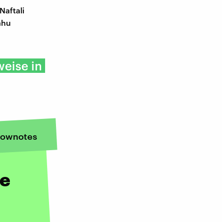
Naftali
ahu
weise in
ownotes
re