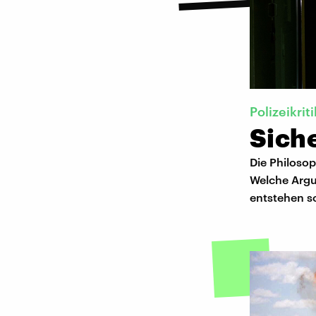
Polizeikriti
Sich
Die Philosop
Welche Argu
entstehen so