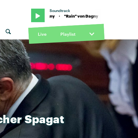
Soundtrack
n" von Dagny · "Rain" von Dagny
Live
Playlist
cher
Spagat