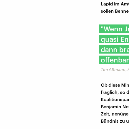
Lapid im Amt
sollen Benne
"Wenn Ja
quasi E
dann bra
offenbar
Tim Aßmann, A
Ob diese Mind
fraglich, so
Koalitionspar
Benjamin Net
Zeit, genüge
Bündnis zu u