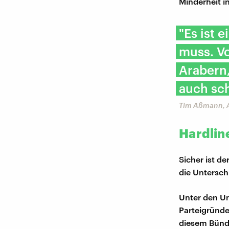
Minderheit in
"Es ist 
muss. Vo
Arabern,
auch sch
Tim Aßmann, A
Hardlin
Sicher ist d
die Unterschr
Unter den Un
Parteigründe
diesem Bündni