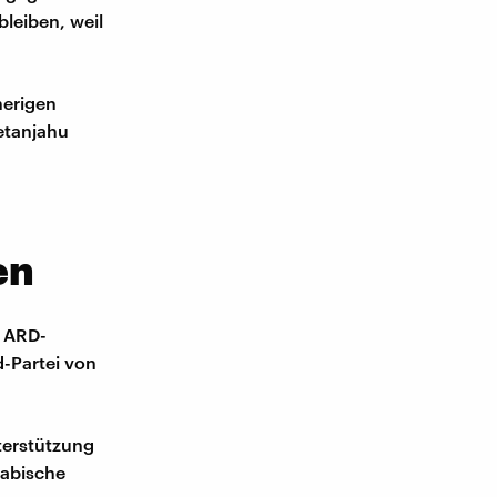
leiben, weil
herigen
etanjahu
en
t ARD-
d-Partei von
terstützung
rabische