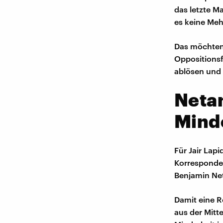
das letzte M
es keine Meh
Das möchten 
Oppositionsf
ablösen und 
Neta
Mind
Für Jair Lapi
Korresponden
Benjamin Net
Damit eine 
aus der Mitt