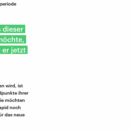
rperiode
 dieser
möchte,
er jetzt
n wird, ist
dpunkte ihrer
 Sie möchten
Lapid noch
für das neue