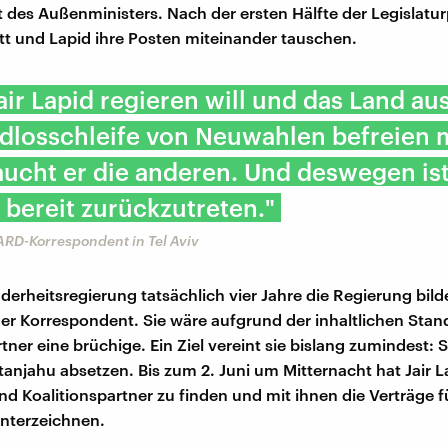
 des Außenministers. Nach der ersten Hälfte der Legislatu
tt und Lapid ihre Posten miteinander tauschen.
ir Lapid regieren will und das Land aus
ndlosschleife von Neuwahlen befreien 
ucht er die anderen. Und deswegen ist 
 bereit zurückzutreten."
RD-Korrespondent in Tel Aviv
erheitsregierung tatsächlich vier Jahre die Regierung bilde
 der Korrespondent. Sie wäre aufgrund der inhaltlichen Stan
tner eine brüchige. Ein Ziel vereint sie bislang zumindest:
anjahu absetzen. Bis zum 2. Juni um Mitternacht hat Jair 
nd Koalitionspartner zu finden und mit ihnen die Verträge 
nterzeichnen.