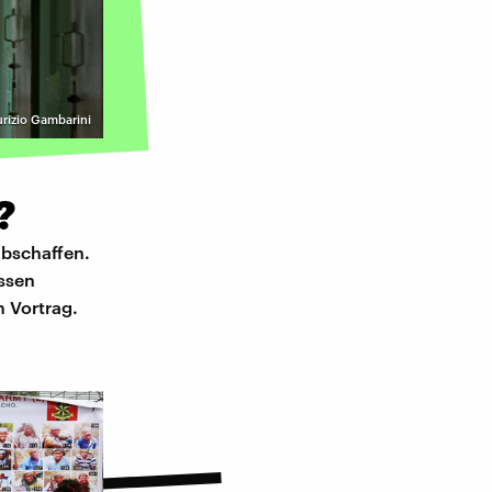
aurizio Gambarini
?
abschaffen.
essen
m Vortrag.