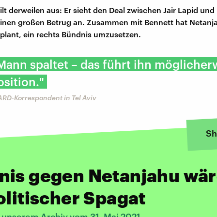
lt derweilen aus: Er sieht den Deal zwischen Jair Lapid und 
einen großen Betrug an. Zusammen mit Bennett hat Netanj
eplant, ein rechts Bündnis umzusetzen.
Mann spaltet – das führt ihn möglicher
sition."
RD-Korrespondent in Tel Aviv
Sh
nis gegen Netanjahu wä
olitischer Spagat
s unserem Archiv vom 31. Mai 2021