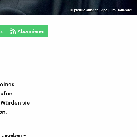
©
picture alliance | dpa | Jim Hollander
ts
Abonnieren
 eines
aufen
 Würden sie
on.
en gegeben –