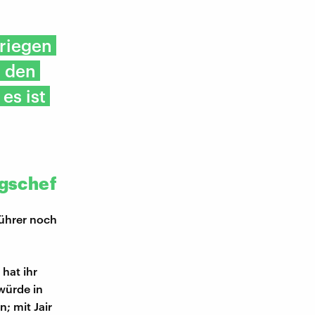
kriegen
t den
es ist
ngschef
führer noch
hat ihr
würde in
; mit Jair