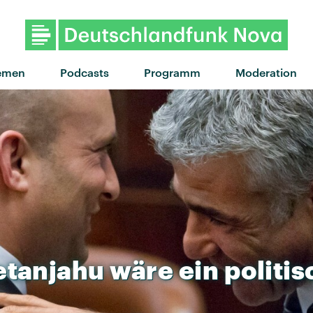
"Rain" von Dagny · "Rai
emen
Podcasts
Programm
Moderation
etanjahu
wäre
ein
politis