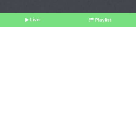
Live
Playlist
©
picture alliance / dts-Agentur
Shownotes
Gaza-Krieg
Israel-Sanktionen:
Bundesregierung ohne
abschließende Meinung
vom 18. September 2025