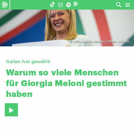
©
picture alliance/dpa | Oliver Weiken
Italien hat gewählt
Warum
so
viele
Menschen
für
Giorgia
Meloni
gestimmt
haben