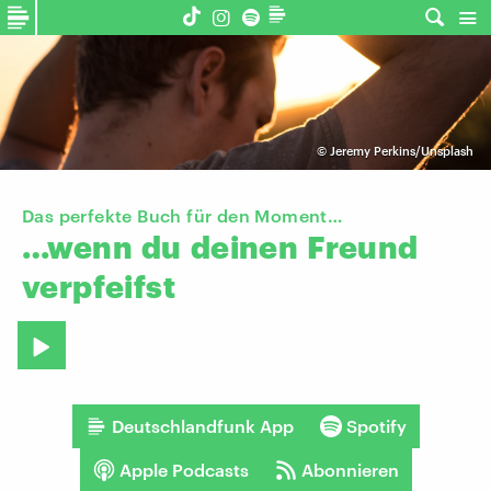
©
Jeremy Perkins/Unsplash
Das perfekte Buch für den Moment…
…wenn
du
deinen
Freund
verpfeifst
Deutschlandfunk App
Spotify
Apple Podcasts
Abonnieren