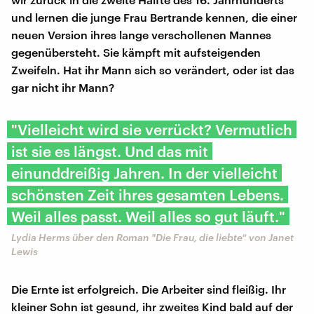
und lernen die junge Frau Bertrande kennen, die einer
neuen Version ihres lange verschollenen Mannes
gegenübersteht. Sie kämpft mit aufsteigenden
Zweifeln. Hat ihr Mann sich so verändert, oder ist das
gar nicht ihr Mann?
"Vielleicht wird sie verrückt? Vermutlich
ist sie es längst. Und das mit
einunddreißig Jahren. In der vielleicht
schönsten Zeit ihres gesamten Lebens.
Weil alles passt. Weil alles so gut läuft."
Lydia Herms über den Roman "Die Frau, die liebte“ von Janet
Lewis
Die Ernte ist erfolgreich. Die Arbeiter sind fleißig. Ihr
kleiner Sohn ist gesund, ihr zweites Kind bald auf der