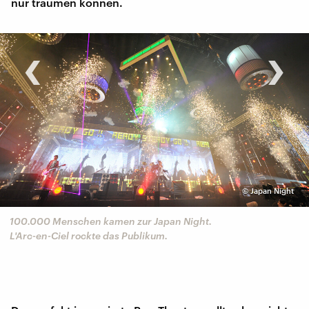
nur träumen können.
‹
›
©
Japan Night
100.000 Menschen kamen zur Japan Night.
L'Arc-en-Ciel rockte das Publikum.