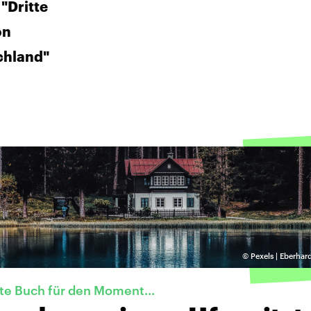
"Dritte
on
chland"
©
Pexels | Eberhar
te Buch für den Moment...