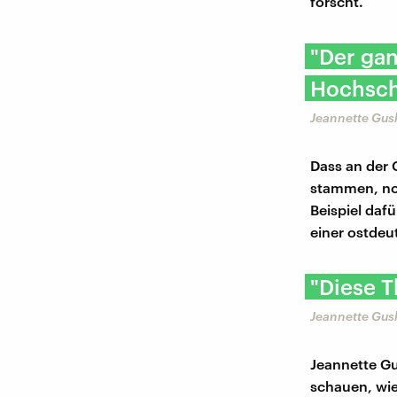
forscht.
"Der gan
Hochschu
Jeannette Gus
Dass an der
stammen, noc
Beispiel daf
einer ostde
"Diese 
Jeannette Gus
Jeannette Gu
schauen, wie