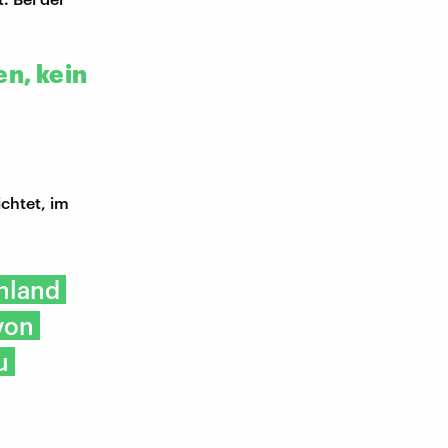
n, kein
chtet, im
chland
von
u