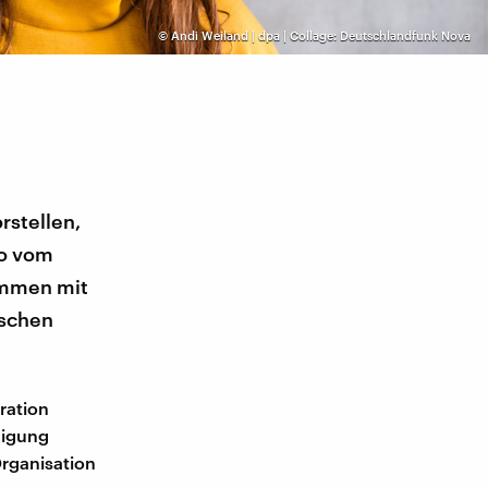
©
Andi Weiland | dpa | Collage: Deutschlandfunk Nova
rstellen,
ko vom
ammen mit
tschen
ration
nigung
Organisation