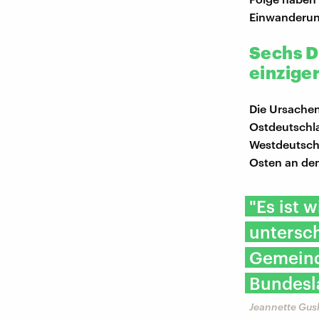
Einwanderung
Sechs D
einzige
Die Ursachen
Ostdeutschla
Westdeutschl
Osten an den
"Es ist 
untersch
Gemeind
Bundesl
Jeannette Gus