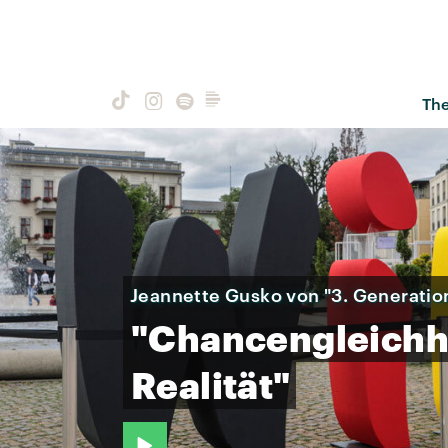
Th
Jeannette Gusko von "3. Generatio
"Chancengleichh
Realität"