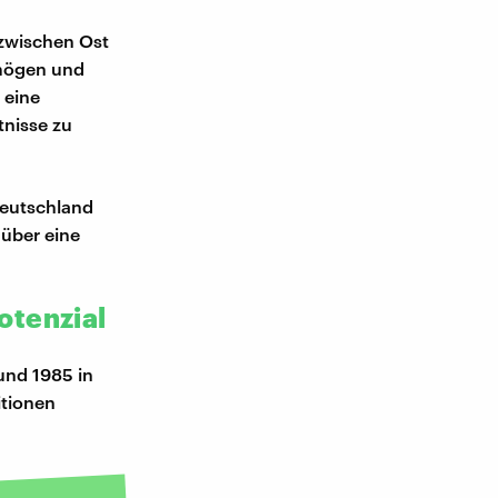
 zwischen Ost
rmögen und
 eine
tnisse zu
deutschland
 über eine
otenzial
und 1985 in
itionen