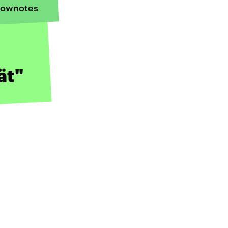
ownotes
ät"