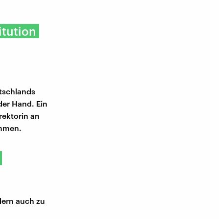
itution
tschlands
der Hand. Ein
rektorin an
ammen.
dern auch zu