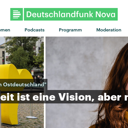
emen
Podcasts
Programm
Moderation
n Ostdeutschland"
eit
ist
eine
Vision,
aber