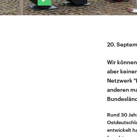
20. Septe
Wir können 
aber keinen
Netzwerk "
anderen ma
Bundesländ
Rund 30 Jahr
Ostdeutschla
entwickelt h