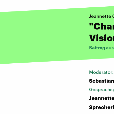
Jeannette 
"Chan
Visio
Beitrag au
Moderator
Sebastia
Gesprächsp
Jeannette
Sprecher