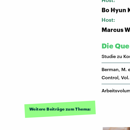
Host:
Bo Hyun 
Host:
Marcus W
Die Quel
Studie zu Ko
Berman, M. e
Control, Vol.
Arbeitsvolu
Weitere Beiträge zum Thema: