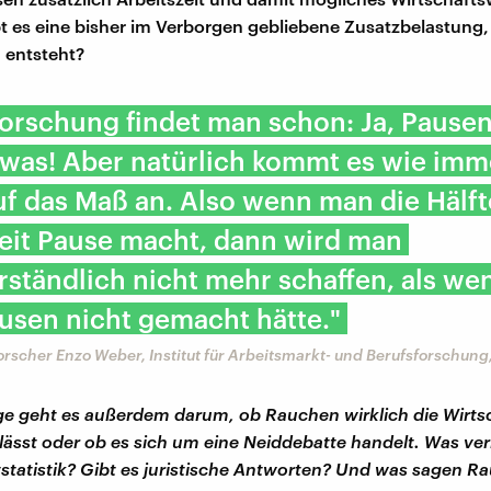
bt es eine bisher im Verborgen gebliebene Zusatzbelastung,
 entsteht?
Forschung findet man schon: Ja, Pause
 was! Aber natürlich kommt es wie imm
f das Maß an. Also wenn man die Hälft
eit Pause macht, dann wird man
rständlich nicht mehr schaffen, als w
usen nicht gemacht hätte."
rscher Enzo Weber, Institut für Arbeitsmarkt- und Berufsforschung
lge geht es außerdem darum, ob Rauchen wirklich die Wirts
ässt oder ob es sich um eine Neiddebatte handelt. Was ver
statistik? Gibt es juristische Antworten? Und was sagen R