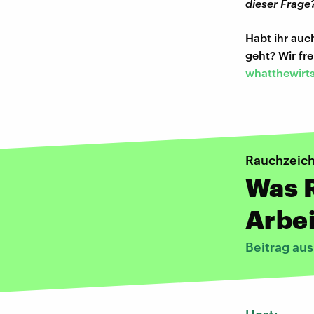
dieser Frage
Habt ihr au
geht? Wir f
whatthewirt
Rauchzeic
Was 
Arbei
Beitrag au