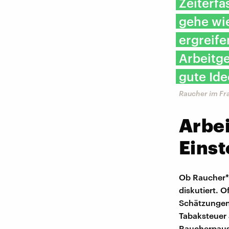
Zeiterf
gehe wie
ergreife
Arbeitg
gute Id
Raucher im Fra
Arbe
Einst
Ob Raucher*i
diskutiert. 
Schätzungen 
Tabaksteuer 
Raucherpaus