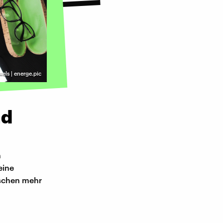
xels | energe.pic
nd
n
eine
ischen mehr