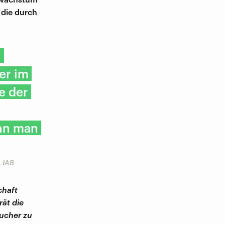
 die durch
n
er im
e der
enn man
, IAB
chaft
rät die
aucher zu