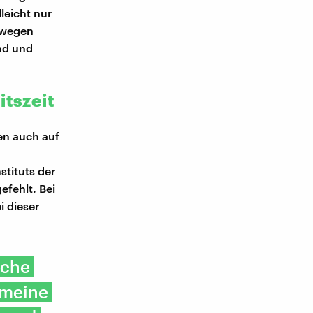
leicht nur
eswegen
nd und
itszeit
en auch auf
stituts der
efehlt. Bei
i dieser
oche
 meine