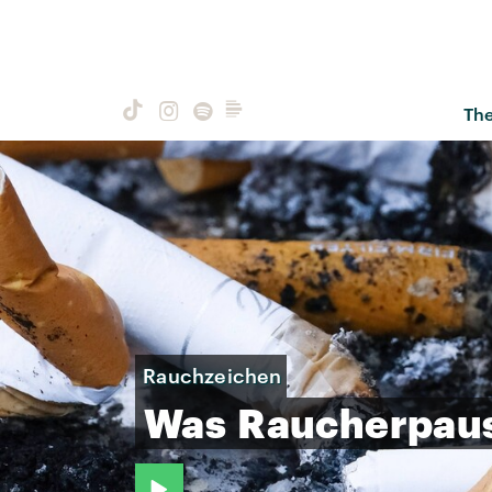
Th
Rauchzeichen
Was
Raucherpau