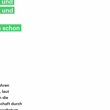
e und
t und
n schon
Jahren
 laut
h die
schaft durch
tswachstum