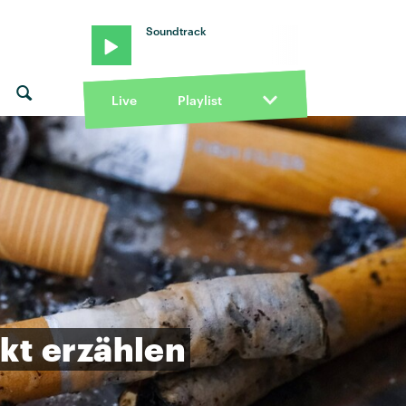
Soundtrack
Live
Playlist
kt
erzählen