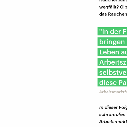
wegfällt? Gi
das Rauchen
"In der 
bringen
Leben au
Arbeitsz
selbstve
diese Pa
Arbeitsmarktfo
In dieser Fo
schrumpfen l
Arbeitsmarkt