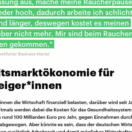
assung aus, mache meine Raucherpaus
der hoch, dadurch arbeite ich schlich
nd länger, deswegen kostet es meinen
eber nicht mehr. Mir sind beim Rauche
een gekommen."
nkfurter Business-Viertel
itsmarktökonomie für
eiger*innen
nnen die Wirtschaft finanziell belasten, darüber wird seit 
Oftmals werden dabei die Kosten für das Gesundheitssystem,
rund 100 Milliarden Euro pro Jahr, gegen Einnahmen durc
abgewogen. Aber könnte es sein, dass der deutschen Wirt
en zusätzlich Arbeitszeit und damit mögliches Wirtschaf