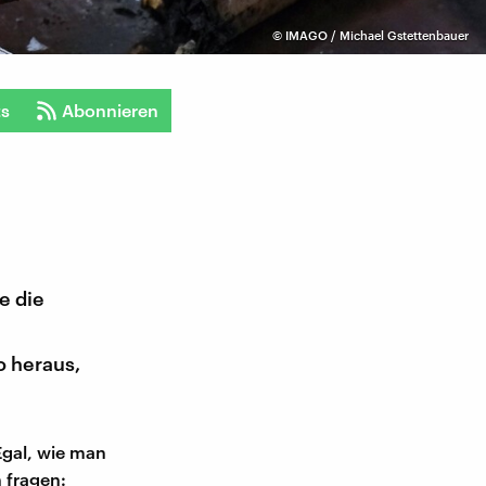
©
IMAGO / Michael Gstettenbauer
ts
Abonnieren
e die
o heraus,
Egal, wie man
 fragen: