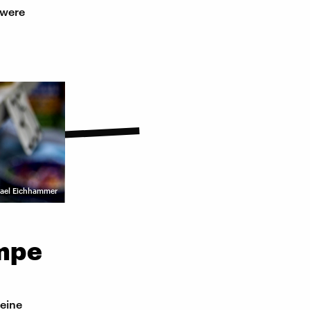
hwere
hael Eichhammer
ampe
 eine