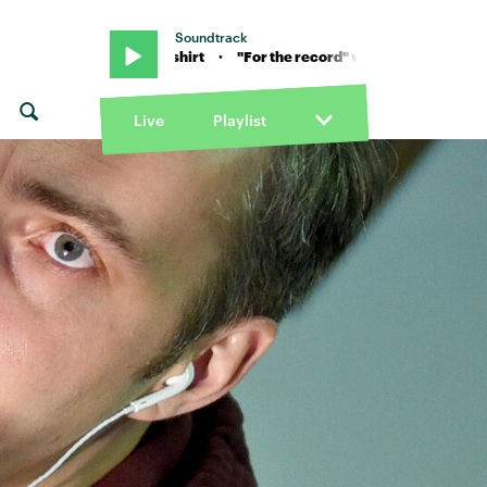
Soundtrack
 Winston Surfshirt · "For the record" von Winston Surfshirt · "For t
Live
Playlist