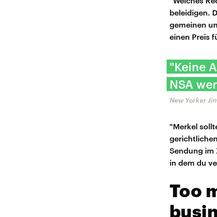
"Welches Rec
beleidigen. 
gemeinen und
einen Preis 
"Keine A
NSA wer
New Yorker J
"Merkel soll
gerichtliche
Sendung im Z
in dem du ve
Too m
busin