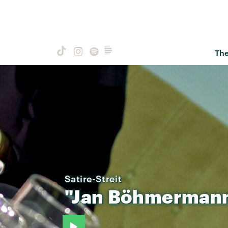
Th
Satire-Streit
"Jan
Böhmerman