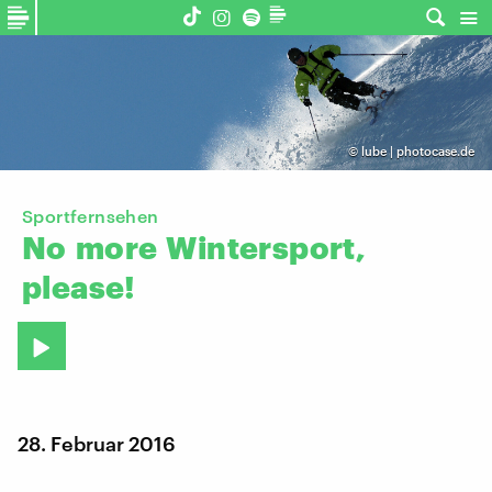
©
lube | photocase.de
Sportfernsehen
No
more
Wintersport,
please!
28. Februar 2016