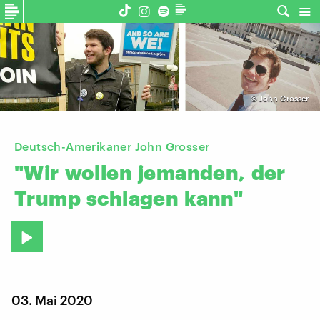
©
John Grosser
Deutsch-Amerikaner John Grosser
"Wir
wollen
jemanden,
der
Trump
schlagen
kann"
03. Mai 2020