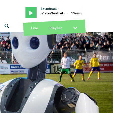
Soundtrack
Be my queen" von Seafret · "Be my queen" von Seafret
Live
Playlist