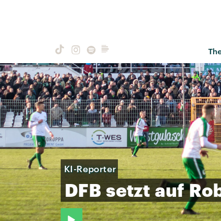
Th
KI-Reporter
DFB
setzt
auf
Rob