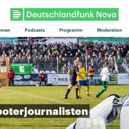
"Be my queen" von Seafret · "
emen
Podcasts
Programm
Moderation
oterjournalisten