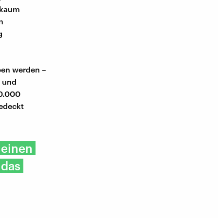
 kaum
n
g
eben werden –
e und
60.000
gedeckt
 einen
 das