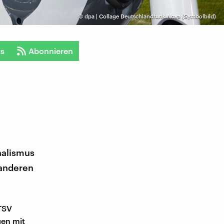
©
dpa | Collage Deutschlandfunk Nova (Symbolbild)
ts
Abonnieren
nalismus
 anderen
TSV
gen mit