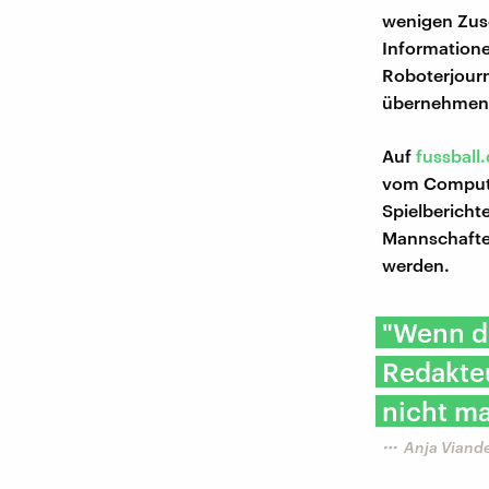
wenigen Zus
Informatione
Roboterjourn
übernehmen
Auf
fussball
vom Computer
Spielbericht
Mannschaften
werden.
"Wenn di
Redakte
nicht m
Anja Viande