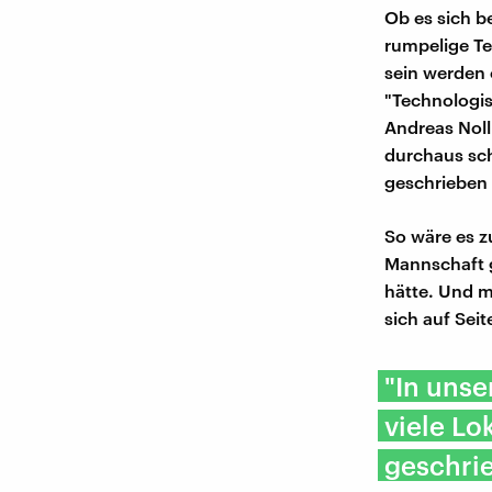
Ob es sich b
rumpelige Te
sein werden 
"Technologi
Andreas Noll
durchaus sch
geschrieben 
So wäre es z
Mannschaft g
hätte. Und m
sich auf Sei
"In uns
viele L
geschri