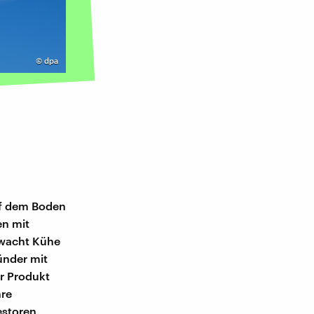
©
dpa
uf dem Boden
en mit
rwacht Kühe
ünder mit
hr Produkt
hre
storen,