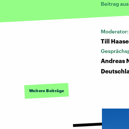
Beitrag au
Moderator
Till Haase
Gesprächsp
Andreas N
Deutschl
Weitere Beiträge