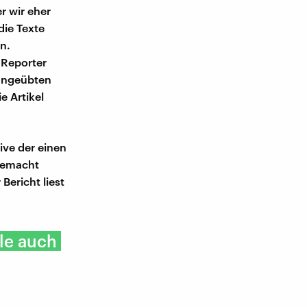
r wir eher
die Texte
n.
-Reporter
 Ungeübten
e Artikel
ive der einen
gemacht
Bericht liest
le auch