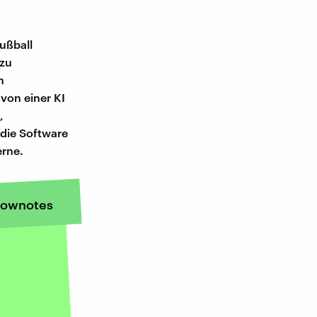
ußball
 zu
n
von einer KI
,
die Software
erne.
ownotes