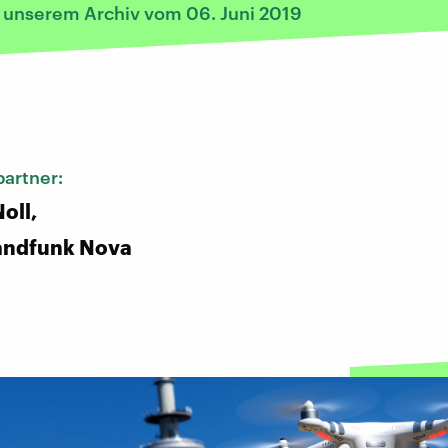
s unserem Archiv vom 06. Juni 2019
:
artner:
oll,
andfunk Nova