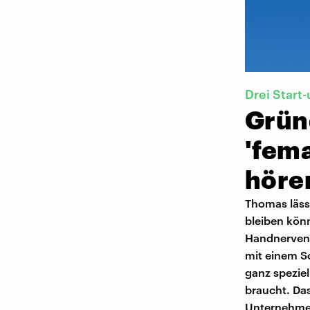
Drei Start
Gründ
'fema
höre
Thomas läss
bleiben kön
Handnervens
mit einem S
ganz spezie
braucht. Das
Unternehmen