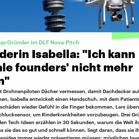
-up-Gründer im DLF Nova-Pitch
erin Isabella: "Ich kann
le founders' nicht mehr
n"
t Drohnenpiloten Dächer vermessen, damit Dachdecker a
nen, Isabella entwickelt einen Handschuh, mit dem Patient
chäden wieder Gefühl in die Finger bekommen, Lars übe
chlucksensor, um Rinderkrankheiten vorzubeugen. Drei Gr
llen Tech-Ideen erzählen in 30 Sekunden, warum die Welt i
s sie das so gut und schnell können, liegt daran, dass sie i
sidee immer wieder präsentieren müssen: möglichen Inve