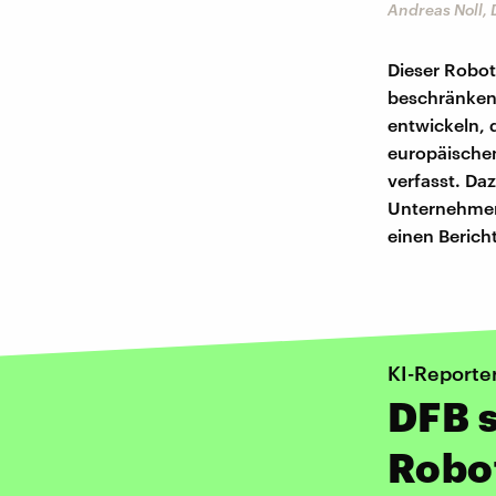
Andreas Noll,
Dieser Robot
beschränken.
entwickeln, 
europäischen
verfasst. Da
Unternehmens
einen Berich
KI-Reporte
DFB s
Robot