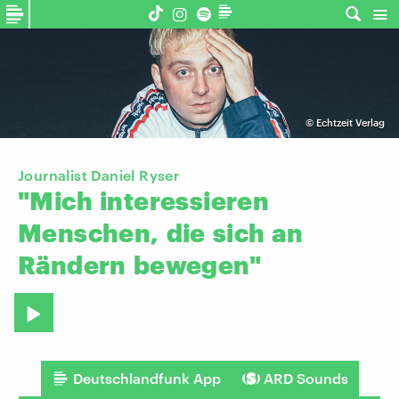
©
Echtzeit Verlag
Journalist Daniel Ryser
"Mich
interessieren
Menschen,
die
sich
an
Rändern
bewegen"
Deutschlandfunk App
ARD Sounds