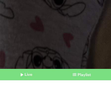
Live
Playlist
©
picture alliance / Hans Lucas | Mathieu Thomasset
Shownotes