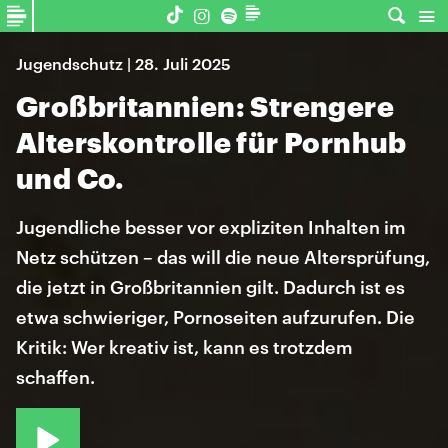
Jugendschutz | 28. Juli 2025
Großbritannien: Strengere
Alterskontrolle für Pornhub
und Co.
Jugendliche besser vor expliziten Inhalten im
Netz schützen – das will die neue Altersprüfung,
die jetzt in Großbritannien gilt. Dadurch ist es
etwa schwieriger, Pornoseiten aufzurufen. Die
Kritik: Wer kreativ ist, kann es trotzdem
schaffen.