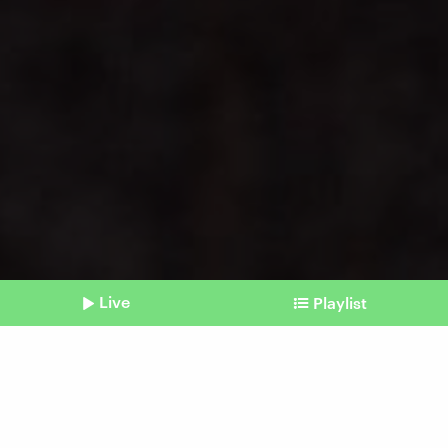
Live
Playlist
©
Imago | imagebroker (Symbolbild)
Shownotes