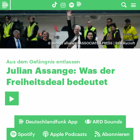
©
picture alliance I ASSOCIATED PRESS | Rick Rycroft
Aus dem Gefängnis entlassen
Julian
Assange:
Was
der
Freiheitsdeal
bedeutet
Deutschlandfunk App
ARD Sounds
Spotify
Apple Podcasts
Abonnieren