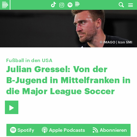
©
IMAGO | Icon SMI
Fußball in den USA
Julian
Gressel:
Von
der
B-Jugend
in
Mittelfranken
in
die
Major
League
Soccer
Spotify
Apple Podcasts
Abonnieren