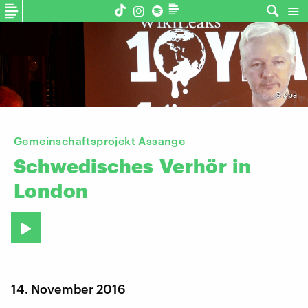
©
dpa
Gemeinschaftsprojekt Assange
Schwedisches
Verhör
in
London
14. November 2016