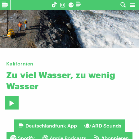
©
dpa
Kalifornien
Zu
viel
Wasser,
zu
wenig
Wasser
Deutschlandfunk App
ARD Sounds
Spotify
Apple Podcasts
Abonnieren