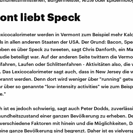
nt liebt Speck
icocalorimeter werden in Vermont zum Beispiel mehr Kalo
als in allen anderen Staaten der USA. Der Grund: Bacon, Spe
eben es über Speck zu tweeten, sagt Chris Danforth, ein M
tudie beteiligt war. Auf der anderen Seite twittern die Verm
ifahren, Laufen oder Schlittenfahren - Aktivitäten also, die 
 Das Lexicocalorimeter sagt auch, dass in New Jersey die 
brannt werden. Denn dort wird weniger über "running" get
 über so genannte "low-intensity activities" wie zum Beispi
e."
h ist es jedoch schwierig, sagt auch Peter Dodds, zuverläss
sundheitszustand einer ganzen Bevölkerung zu erheben. D
e verschiedene Faktoren mit hinein und die Möglichkeiten, 
eine ganze Bevölkerung sind begrenzt. Daher ist es vielver