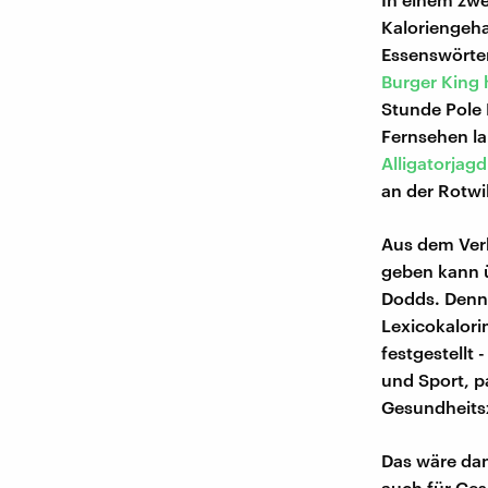
Kaloriengeha
Essenswörter
Burger King 
Stunde Pole
Fernsehen la
Alligatorjag
an der Rotwil
Aus dem Verh
geben kann ü
Dodds. Denn 
Lexicokalori
festgestellt 
und Sport, p
Gesundheitsz
Das wäre dan
auch für Ges