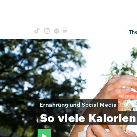
Th
Ernährung und Social Media
So
viele
Kalorien