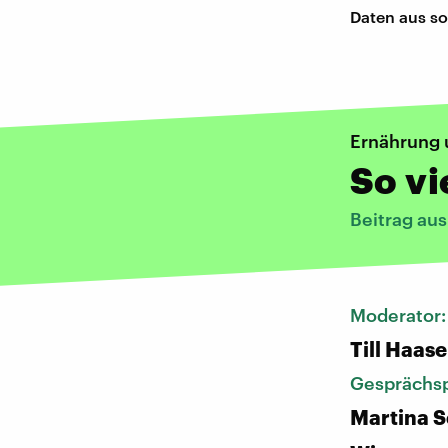
Daten aus so
Ernährung 
So vi
Beitrag au
Moderator
Till Haase
Gesprächsp
Martina S