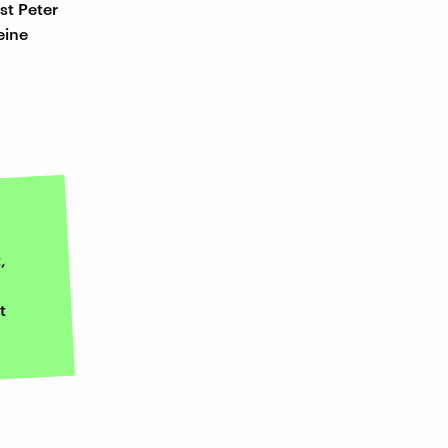
st Peter
eine
,
t