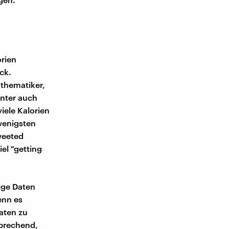
rien
ck.
athematiker,
onter auch
viele Kalorien
wenigsten
weeted
el "getting
ige Daten
enn es
Daten zu
sprechend,