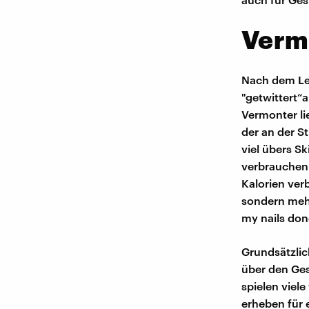
Vermo
Nach dem Lex
"getwittert“
Vermonter li
der an der S
viel übers Sk
verbrauchen.
Kalorien ver
sondern mehr
my nails don
Grundsätzlic
über den Ge
spielen viel
erheben für 