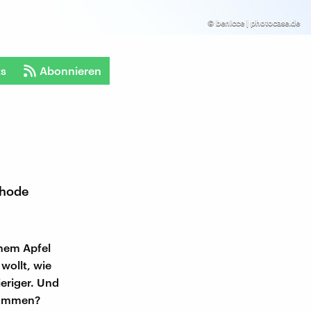
©
benicce | photocase.de
ts
Abonnieren
thode
inem Apfel
wollt, wie
ieriger. Und
usammen?