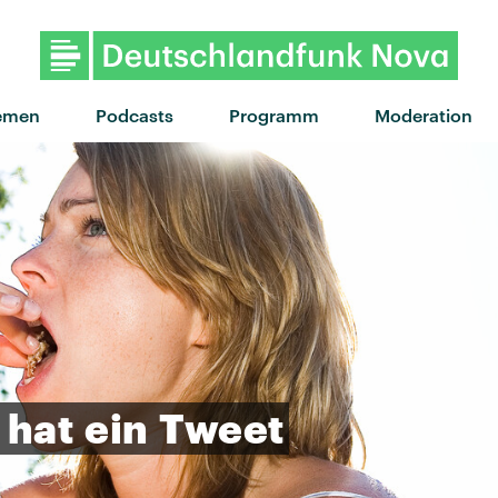
emen
Podcasts
Programm
Moderation
hat
ein
Tweet