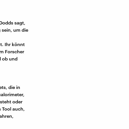
 Dodds sagt,
 sein, um die
t. Ihr könnt
dem Forscher
d ob und
ts, die in
alorimeter,
 steht oder
s Tool auch,
fahren,