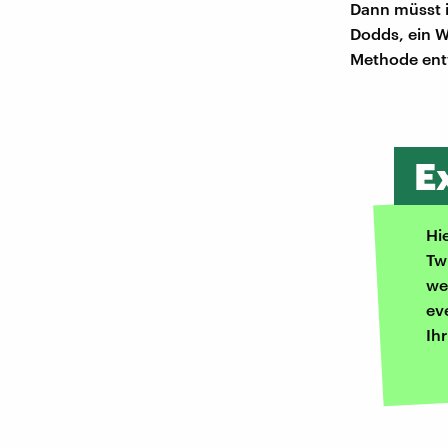
Dann müsst i
Dodds, ein W
Methode entw
E
Hi
Tw
we
ev
Ih