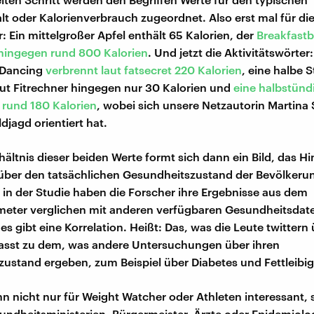
lt oder Kalorienverbrauch zugeordnet. Also erst mal für di
: Ein mittelgroßer Apfel enthält 65 Kalorien, der
Breakfast
hingegen rund 800 Kalorien
. Und jetzt die Aktivitätswörter
 Dancing
verbrennt
laut fatsecret 220 Kalorien
, eine halbe 
ut Fitrechner hingegen nur 30 Kalorien und
eine halbstünd
d rund 180 Kalorien
, wobei sich unsere Netzautorin Martina 
djagd orientiert hat.
ältnis dieser beiden Werte formt sich dann ein Bild, das H
ber den tatsächlichen Gesundheitszustand der Bevölkerun
in der Studie haben die Forscher ihre Ergebnisse aus dem
meter verglichen mit anderen verfügbaren Gesundheitsdat
- es gibt eine Korrelation. Heißt: Das, was die Leute twittern
asst zu dem, was andere Untersuchungen über ihren
ustand ergeben, zum Beispiel über Diabetes und Fettleibig
n nicht nur für Weight Watcher oder Athleten interessant,
undheitsministerien, Bürgermeister, Ärzte oder Epidemiolo