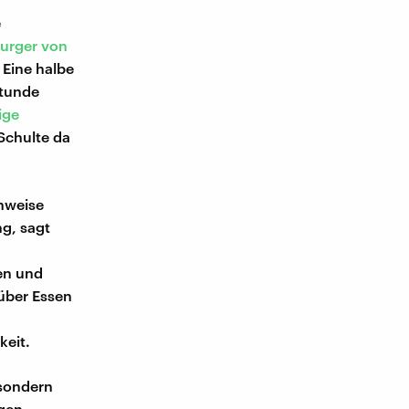
e
burger
von
: Eine halbe
Stunde
ige
Schulte da
inweise
g, sagt
en und
 über Essen
keit.
 sondern
gen.