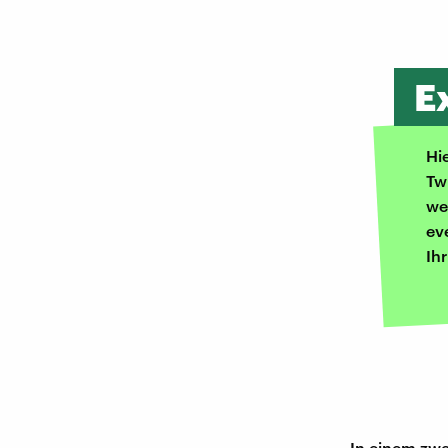
E
Hi
Tw
we
ev
Ih
In einem zwe