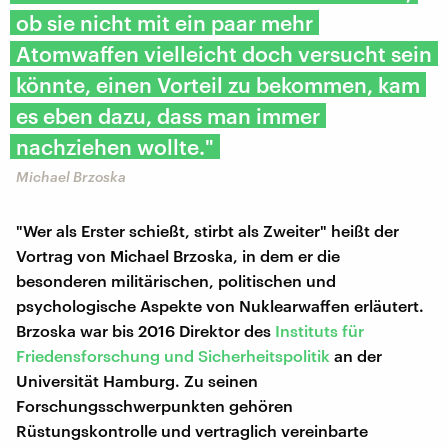
ob sie nicht mit ein paar mehr
Atomwaffen vielleicht doch versucht sein
könnte, einen Vorteil zu bekommen, kam
es eben dazu, dass man immer
nachziehen wollte."
Michael Brzoska
"Wer als Erster schießt, stirbt als Zweiter" heißt der
Vortrag von Michael Brzoska, in dem er die
besonderen militärischen, politischen und
psychologische Aspekte von Nuklearwaffen erläutert.
Brzoska war bis 2016 Direktor des
Instituts für
Friedensforschung und Sicherheitspolitik
an der
Universität Hamburg. Zu seinen
Forschungsschwerpunkten gehören
Rüstungskontrolle und vertraglich vereinbarte