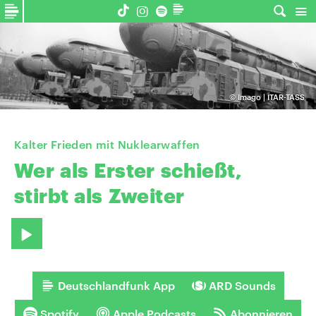
©
Imago | ITAR-TASS
Kalter Frieden mit Nuklearwaffen
Wer
als
Erster
schießt,
stirbt
als
Zweiter
Deutschlandfunk App
ARD Sounds
Spotify
Apple Podcasts
Abonnieren