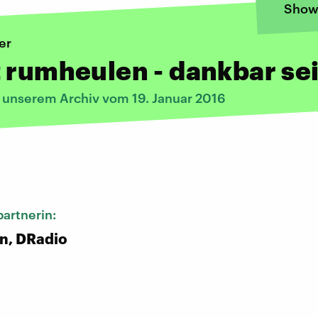
Show
er
 rumheulen - dankbar se
s unserem Archiv vom 19. Januar 2016
:
artnerin:
n, DRadio