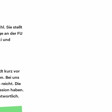
. Sie stellt
ge an der FU
ki und
t kurz vor
en. Bei uns
reicht. Die
ession haben.
ntwortlich.