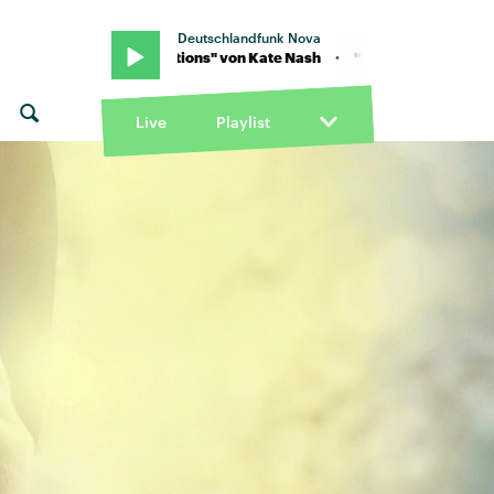
Deutschlandfunk Nova
· "Foundations" von Kate Nash · "Foundations" von Kate Nash
Live
Playlist