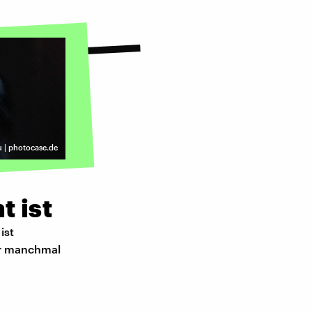
u | photocase.de
t ist
ist
ir manchmal