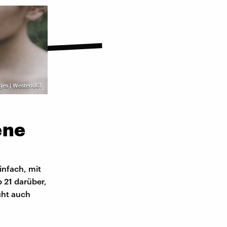
ges | Westend61
ene
infach, mit
 21 darüber,
cht auch