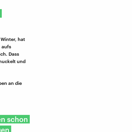
Winter, hat
 aufs
ich. Dass
muckelt und
ben an die
en schon
gen