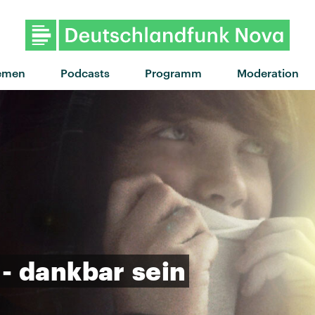
"Foundations" von Kate Nash 
emen
Podcasts
Programm
Moderation
-
dankbar
sein