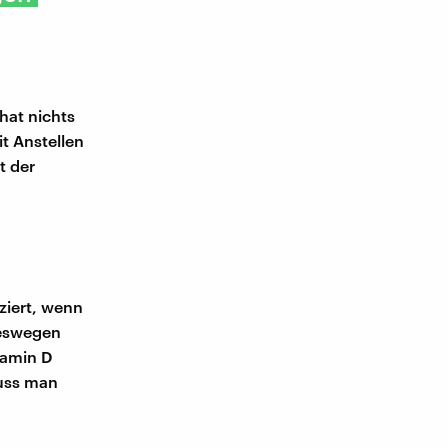
hat nichts
t Anstellen
t der
ziert, wenn
deswegen
tamin D
muss man