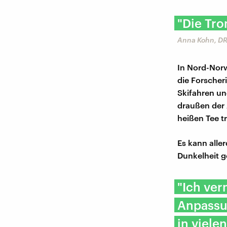
"Die Tro
Anna Kohn, DR
In Nord-Norw
die Forscher
Skifahren un
draußen der 
heißen Tee tr
Es kann alle
Dunkelheit 
"Ich ver
Anpassu
in viel