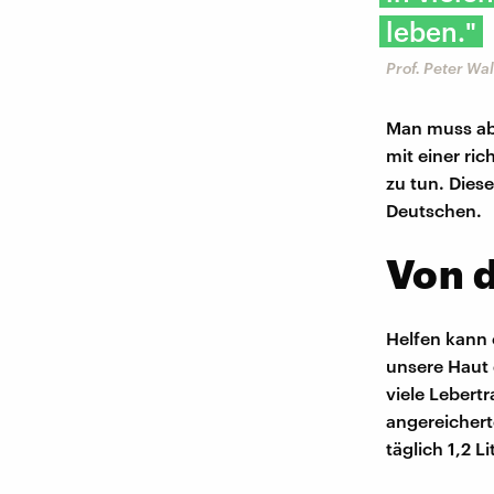
leben."
Prof. Peter Wa
Man muss abe
mit einer ri
zu tun. Dies
Deutschen.
Von d
Helfen kann 
unsere Haut
viele Lebertr
angereicher
täglich 1,2 L