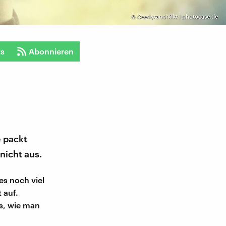
©
Ceedytanch3kt | photocase.de
ts
Abonnieren
e packt
nicht aus.
es noch viel
 auf.
s, wie man