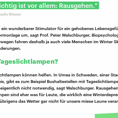
chtig ist vor allem: Rausgehen."
adio Wissen
t ein wunderbarer Stimulator für ein gehobenes Lebensgefühl
ormonlage um, sagt Prof. Peter Walschburger, Biopsycholo
orwegen fahren deshalb ja auch viele Menschen im Winter S
derungen.
Tageslichtlampen?
chtlampen können helfen. In Umea in Schweden, einer Stad
is, gibt es zum Beispiel Bushaltestellen mit Tageslichtlamp
r eigentlich nicht notwendig, sagt Walschburger. Rausgehen 
mpen sind eher was für Leute, die wirklich eine Winterdepr
 übrigens das Wetter gar nicht für unsere miese Laune vera