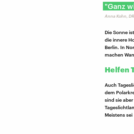
"Ganz wi
Anna Kohn, DR
Die Sonne is
die innere H
Berlin. In N
machen Wan
Helfen 
Auch Tagesli
dem Polarkre
sind sie abe
Tageslichtla
Meistens sei