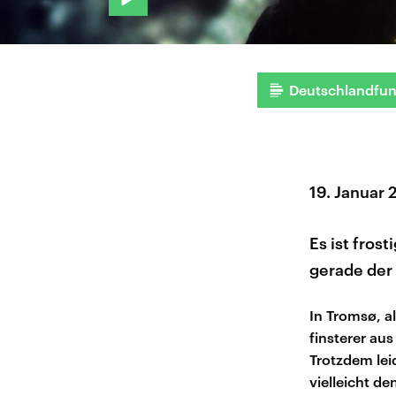
Deutschlandfu
19. Januar 
Es ist fros
gerade der 
In Tromsø, a
finsterer aus
Trotzdem lei
vielleicht de