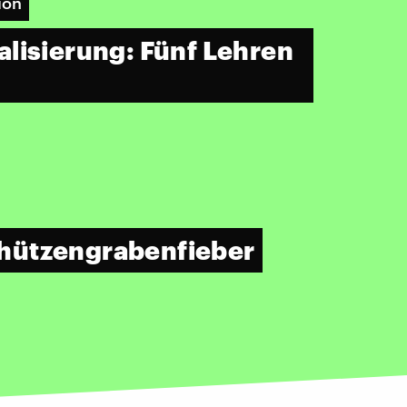
ion
lisierung: Fünf Lehren
hützengrabenfieber