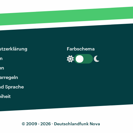
tzerklärung
Farbschema
m
en
rregeln
nd Sprache
eiheit
© 2009 - 2026 ·
Deutschlandfunk Nova