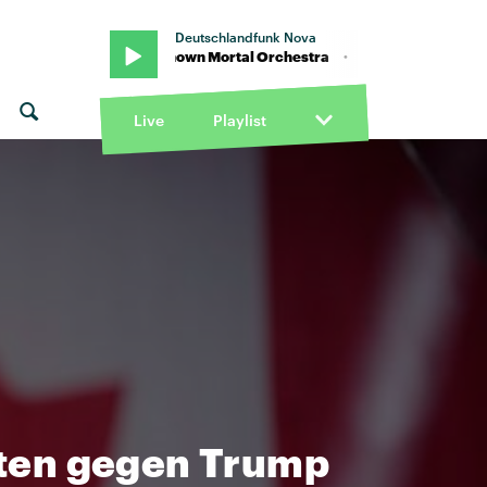
Deutschlandfunk Nova
adays" von Unknown Mortal Orchestra · "Everyone Acts Crazy Nowa
Live
Playlist
rten gegen Trump