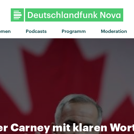
"Everyone Acts Crazy Now
emen
Podcasts
Programm
Moderation
r Carney mit klaren Wo