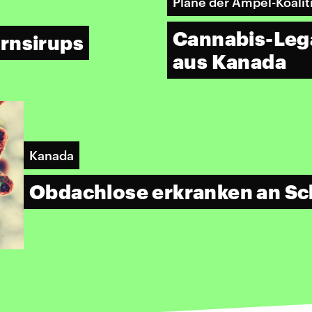
Pläne der Ampel-Koalit
Cannabis-Lega
rnsirups
aus Kanada
Kanada
Obdachlose erkranken an Sc