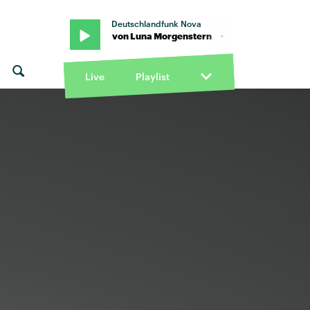
Deutschlandfunk Nova
rn · "Gold" von Luna Morgenstern · "Gold" von Luna Morgenstern
Live
Playlist