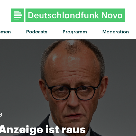
"Gold" von Luna Morgenste
emen
Podcasts
Programm
Moderation
6
Anzeige ist raus