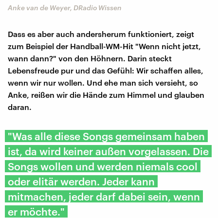
Anke van de Weyer, DRadio Wissen
Dass es aber auch andersherum funktioniert, zeigt
zum Beispiel der Handball-WM-Hit "Wenn nicht jetzt,
wann dann?" von den Höhnern. Darin steckt
Lebensfreude pur und das Gefühl: Wir schaffen alles,
wenn wir nur wollen. Und ehe man sich versieht, so
Anke, reißen wir die Hände zum Himmel und glauben
daran.
"Was alle diese Songs gemeinsam haben
ist, da wird keiner außen vorgelassen. Die
Songs wollen und werden niemals cool
oder elitär werden. Jeder kann
mitmachen, jeder darf dabei sein, wenn
er möchte."