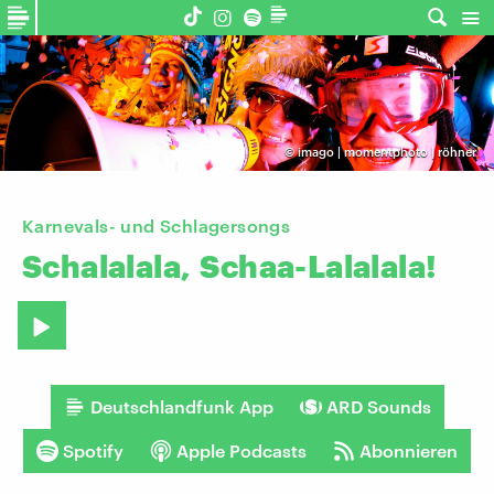
©
imago | momentphoto | röhner
Karnevals- und Schlagersongs
Schalalala,
Schaa-Lalalala!
Deutschlandfunk App
ARD Sounds
Spotify
Apple Podcasts
Abonnieren