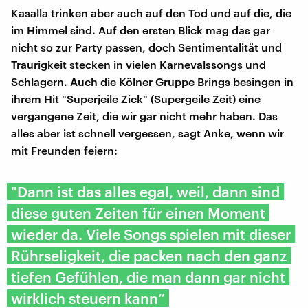
Kasalla trinken aber auch auf den Tod und auf die, die
im Himmel sind. Auf den ersten Blick mag das gar
nicht so zur Party passen, doch Sentimentalität und
Traurigkeit stecken in vielen Karnevalssongs und
Schlagern. Auch die Kölner Gruppe Brings besingen in
ihrem Hit "Superjeile Zick" (Supergeile Zeit) eine
vergangene Zeit, die wir gar nicht mehr haben. Das
alles aber ist schnell vergessen, sagt Anke, wenn wir
mit Freunden feiern:
"Dann ist das alles egal, weil, dann sind
diese guten Zeiten für einen Moment
wieder da. Viele Songs spielen mit dieser
Rührseligkeit, die packen nach den ganz
tiefen Gefühlen, die man dann gar nicht
wirklich steuern kann“