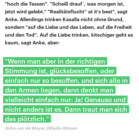
"hoch die Tassen". "Scheiß drauf´, was morgen ist,
jetzt wird gelebt." "Realitätsflucht“ at it's best", sagt
Anke. Allerdings trinken Kasalla nicht ohne Grund,
sondern "auf die Liebe und das Leben, auf die Freiheit
und den Tod“. Auf die Liebe trinken, kitschiger geht es
kaum, sagt Anke, aber:
"Wenn man aber in der richtigen
Stimmung ist, glücksbesoffen, oder
einfach nur so besoffen, und sich alle in
den Armen liegen, dann denkt man
vielleicht einfach nur: Ja! Genauso und
nicht anders ist es. Dann traut man sich
das plötzlich."
Anke van de Weyer, DRadio Wissen