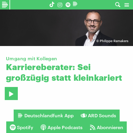
©
Philippe Ramakers
Umgang mit Kollegen
Karriereberater:
Sei
großzügig
statt
kleinkariert
Deutschlandfunk App
ARD Sounds
Spotify
Apple Podcasts
Abonnieren