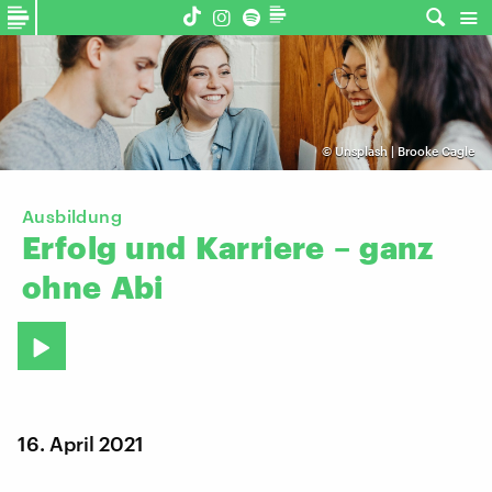
©
Unsplash | Brooke Cagle
Ausbildung
Erfolg
und
Karriere
–
ganz
ohne
Abi
16. April 2021