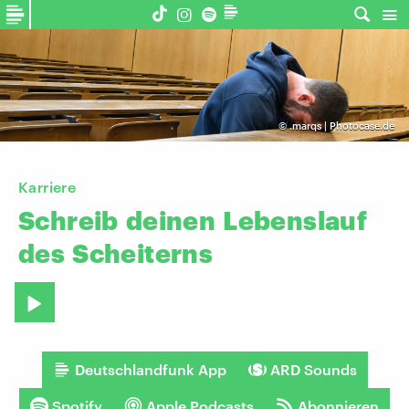
©
.marqs | Photocase.de
Karriere
Schreib
deinen
Lebenslauf
des
Scheiterns
Deutschlandfunk App
ARD Sounds
Spotify
Apple Podcasts
Abonnieren