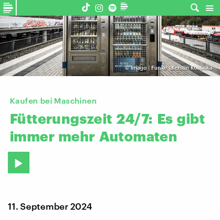
©
Imago | Funke | Kerstin Kokoska
Kaufen bei Maschinen
Fütterungszeit
24/7:
Es
gibt
immer
mehr
Automaten
11. September 2024