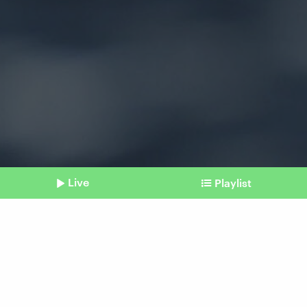
Live
Playlist
©
Shownotes