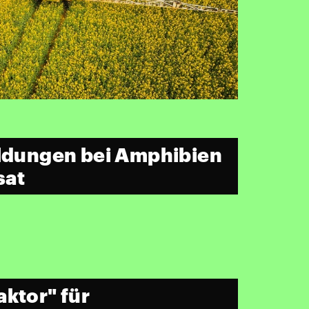
ildungen bei Amphibien
sat
aktor" für