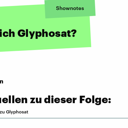
Shownotes
lich Glyphosat?
en
llen zu dieser Folge:
 zu Glyphosat