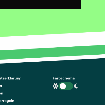
tzerklärung
Farbschema
m
en
rregeln