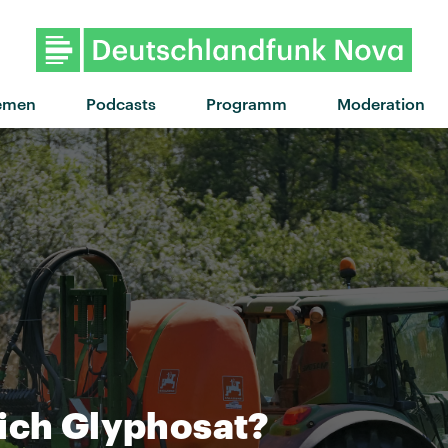
"Joven y Salvaje" von Benny Bl
emen
Podcasts
Programm
Moderation
lich Glyphosat?