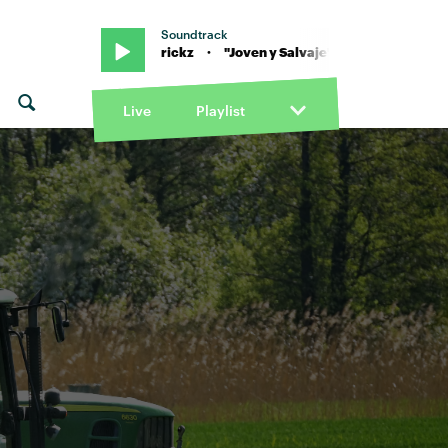
Soundtrack
anco & BB Trickz · "Joven y Salvaje" von Benny Blanco & BB Trickz ·
Live
Playlist