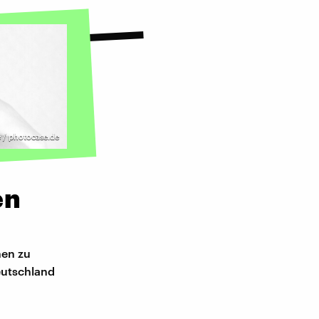
e / photocase.de
en
nen zu
Deutschland