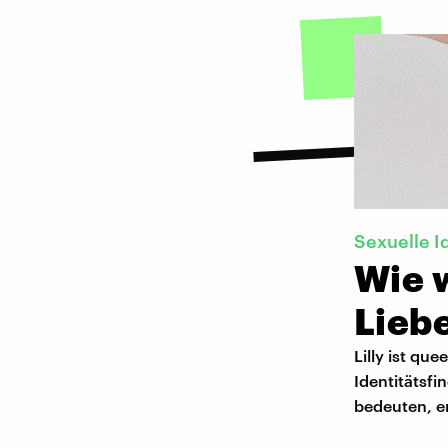
Sexuelle I
Wie w
Lieb
Lilly ist que
Identitätsfi
bedeuten, er