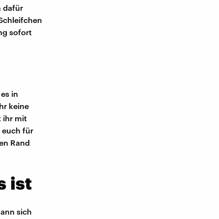
h dafür
Schleifchen
ng sofort
es in
hr keine
ihr mit
 euch für
ten Rand
 ist
kann sich