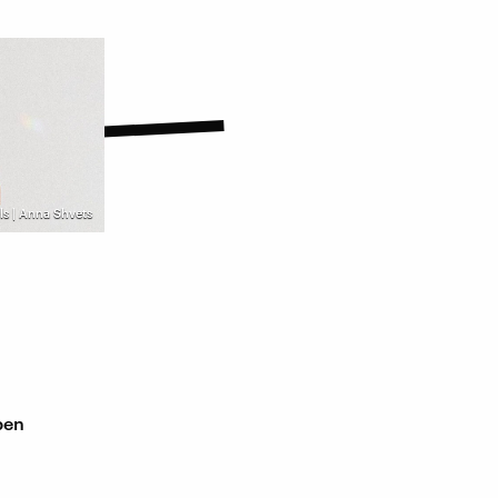
ls | Anna Shvets
ben