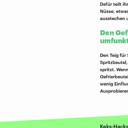
Dafür teilt 
Nüsse, etwas
ausstechen 
Den Gef
umfunkt
Den Teig für
Spritzbeutel
spritzt. Wenn
Gefrierbeute
wenig Einflu
Ausprobiere
Keks-Hack