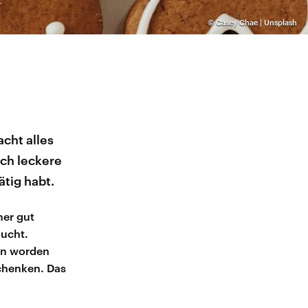
©
Casey Chae | Unsplash
cht alles
och leckere
tig habt.
mer gut
aucht.
den worden
schenken. Das