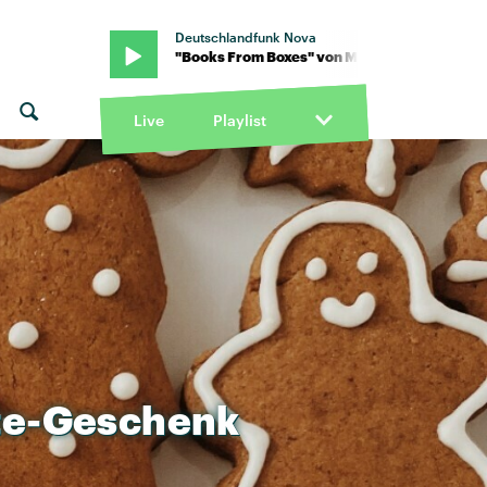
Deutschlandfunk Nova
mo Park · "Books From Boxes" von Maximo Park · "Books From Box
Live
Playlist
te-Geschenk