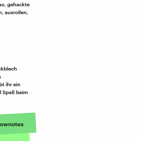
kao, gehackte
, ausrollen,
ckblech
n
t ihr ein
el Spaß beim
ownotes