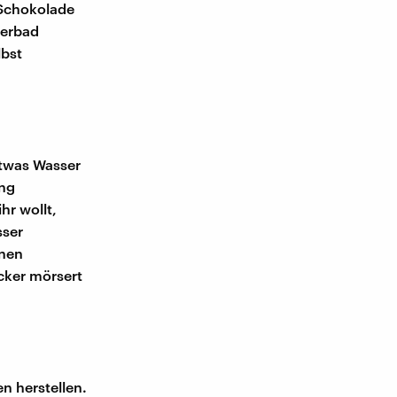
 Schokolade
serbad
lbst
etwas Wasser
ung
hr wollt,
sser
inen
ucker mörsert
n herstellen.