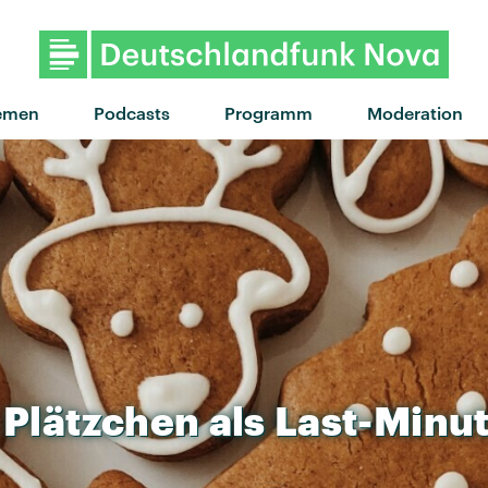
"Books From Boxes" von Maxi
emen
Podcasts
Programm
Moderation
Plätzchen
als
Last-Minu