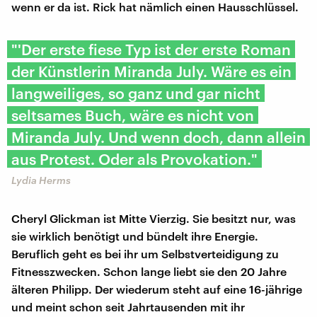
wenn er da ist. Rick hat nämlich einen Hausschlüssel.
"'Der erste fiese Typ ist der erste Roman
der Künstlerin Miranda July. Wäre es ein
langweiliges, so ganz und gar nicht
seltsames Buch, wäre es nicht von
Miranda July. Und wenn doch, dann allein
aus Protest. Oder als Provokation."
Lydia Herms
Cheryl Glickman ist Mitte Vierzig. Sie besitzt nur, was
sie wirklich benötigt und bündelt ihre Energie.
Beruflich geht es bei ihr um Selbstverteidigung zu
Fitnesszwecken. Schon lange liebt sie den 20 Jahre
älteren Philipp. Der wiederum steht auf eine 16-jährige
und meint schon seit Jahrtausenden mit ihr