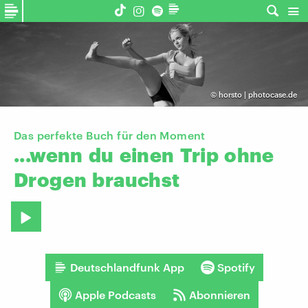
©
horsto | photocase.de
Das perfekte Buch für den Moment
...wenn
du
einen
Trip
ohne
Drogen
brauchst
Deutschlandfunk App
Spotify
Apple Podcasts
Abonnieren