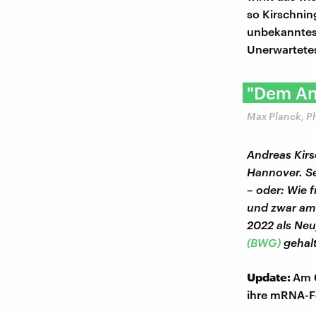
so Kirschnin
unbekanntes 
Unerwartete
"Dem An
Max Planck, Ph
Andreas Kirs
Hannover. Se
– oder: Wie f
und zwar am 
2022 als Neu
(BWG)
gehal
Update:
Am 
ihre mRNA-