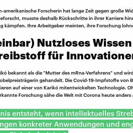
h-amerikanische Forscherin hat lange Zeit gegen große Wi
forscht, musste deshalb Rückschritte in ihrer Karriere h
 kämpfen. Ihre Arbeitgeber meinten, ihre Forschung lohne
inbar) Nutzloses Wissen 
reibstoff für Innovation
rikó bekannt als die "Mutter des mRna-Verfahrens" und wird
Nobelpreisträgerin gehandelt. Die Covid-19-Impfstoffe von 
eren auf einer von Karikó mitentwickelten Technologie. O
erkannte Forschung sähe die Welt mit Corona heute anders 
nis entsteht, wenn intellektuelles Str
ngen konkreter Anwendungen und en