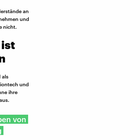
derstände an
innehmen und
 nicht.
ist
en
 als
Biontech und
hne ihre
aus.
eben von
g