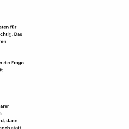
aten für
chtig. Das
ren
m die Frage
it
arer
n
rd, dann
noch statt,