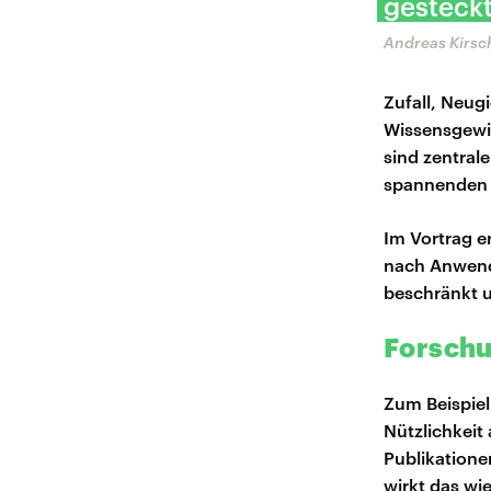
gesteckte
Andreas Kirsc
Zufall, Neugi
Wissensgewin
sind zentral
spannenden F
Im Vortrag e
nach Anwend
beschränkt u
Forschu
Zum Beispiel
Nützlichkeit
Publikatione
wirkt das wi