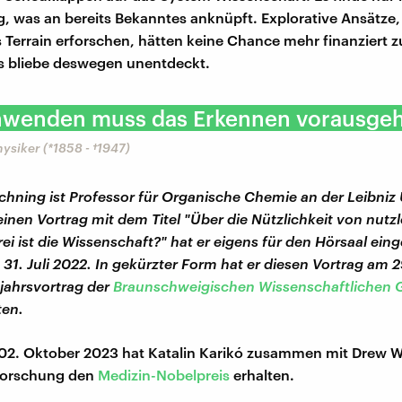
g, was an bereits Bekanntes anknüpft. Explorative Ansätze,
Terrain erforschen, hätten keine Chance mehr finanziert 
s bliebe deswegen unentdeckt.
wenden muss das Erkennen vorausgeh
ysiker (*1858 - †1947)
chning ist Professor für Organische Chemie an der Leibniz 
inen Vortrag mit dem Titel "Über die Nützlichkeit von nut
rei ist die Wissenschaft?" hat er eigens für den Hörsaal ei
31. Juli 2022. In gekürzter Form hat er diesen Vortrag am 2
jahrsvortrag der
Braunschweigischen Wissenschaftlichen G
ten.
02. Oktober 2023 hat Katalin Karikó zusammen mit Drew W
Forschung den
Medizin-Nobelpreis
erhalten.