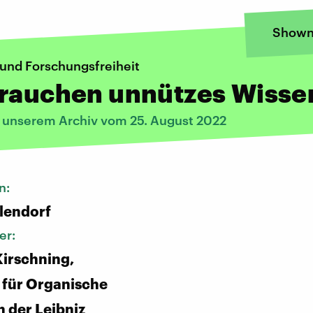
Shown
 und Forschungsfreiheit
brauchen unnützes Wisse
s unserem Archiv vom 25. August 2022
n:
lendorf
er:
irschning,
 für Organische
 der Leibniz