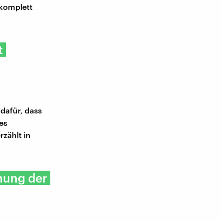
 komplett
t
 dafür, dass
es
rzählt in
chung der