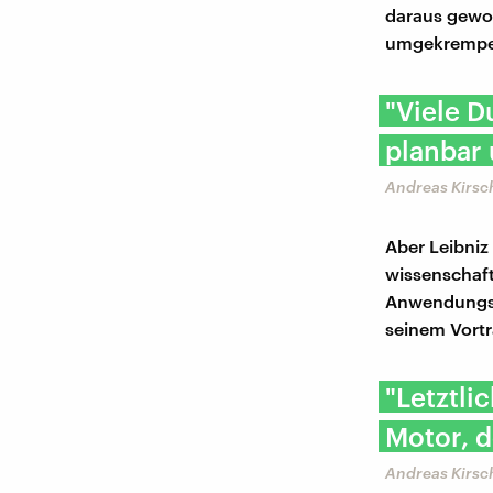
daraus gewor
umgekrempe
"Viele D
planbar 
Andreas Kirsc
Aber Leibniz 
wissenschaft
Anwendungszi
seinem Vortr
"Letztli
Motor, d
Andreas Kirsc