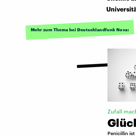
Universit
Mehr zum Thema bei Deutschlandfunk Nova:
Zufall mac
Glüc
Penicillin i