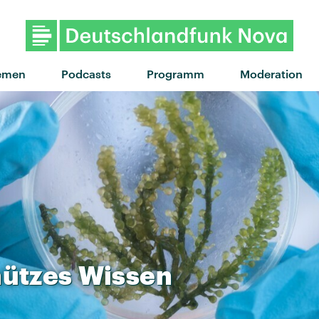
"Jet stream heart" von Temples
emen
Podcasts
Programm
Moderation
ützes
Wissen