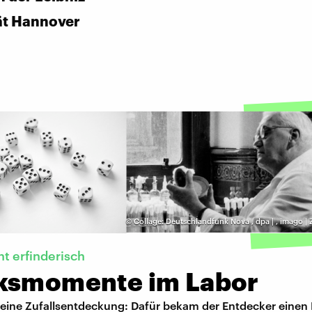
ät Hannover
©
Collage: Deutschlandfunk Nova
,
dpa |
,
imago | 
ht erfinderisch
ksmomente im Labor
st eine Zufallsentdeckung: Dafür bekam der Entdecker einen