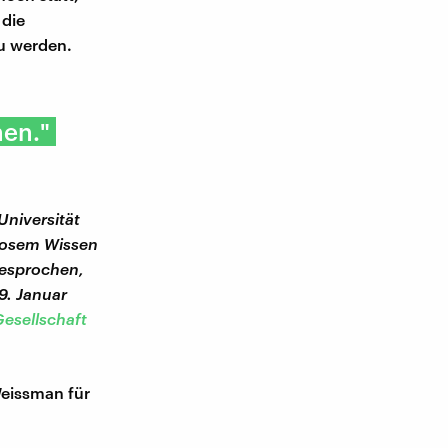
 die
zu werden.
en."
Universität
zlosem Wissen
ngesprochen,
9. Januar
esellschaft
eissman für