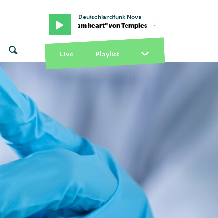
Deutschlandfunk Nova
 · "Jet stream heart" von Temples · "Jet stream heart" von Temples
Live
Playlist