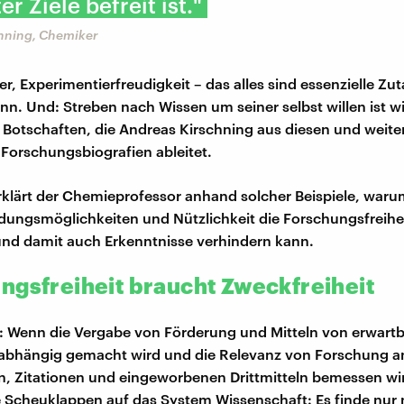
r Ziele befreit ist."
hning, Chemiker
er, Experimentierfreudigkeit – das alles sind essenzielle Zut
n. Und: Streben nach Wissen um seiner selbst willen ist wi
e Botschaften, die Andreas Kirschning aus diesen und weite
orschungsbiografien ableitet.
rklärt der Chemieprofessor anhand solcher Beispiele, waru
ungsmöglichkeiten und Nützlichkeit die Forschungsfreihe
nd damit auch Erkenntnisse verhindern kann.
ngsfreiheit braucht Zweckfreiheit
: Wenn die Vergabe von Förderung und Mitteln von erwartb
 abhängig gemacht wird und die Relevanz von Forschung a
n, Zitationen und eingeworbenen Drittmitteln bemessen wi
e Scheuklappen auf das System Wissenschaft: Es finde nur 