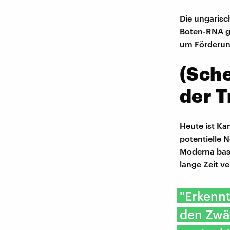
Die ungarisc
Boten-RNA ge
um Förderung
(Sche
der T
Heute ist Ka
potentielle 
Moderna basi
lange Zeit v
"Erkennt
den Zwä