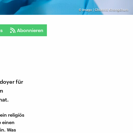
©
Imago | Chokniti Khongchum
ts
Abonnieren
doyer für
em
hat.
ein religiös
e einen
in. Was