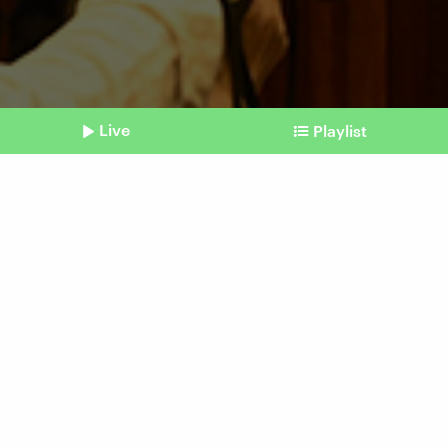
Live
Playlist
©
IMAGO / TT
Shownotes
Grundlagen für Corona-Impfstoff
Medizin-Nobelpreis für die
mRNA-Forschenden Karikó
und Weissman