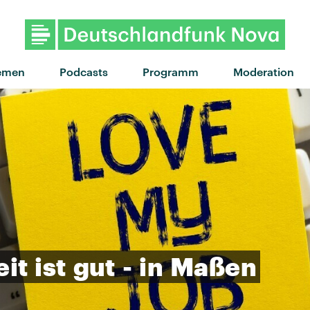
"Fascination" von Alphabeat ·
emen
Podcasts
Programm
Moderation
eit
ist
gut
-
in
Maßen