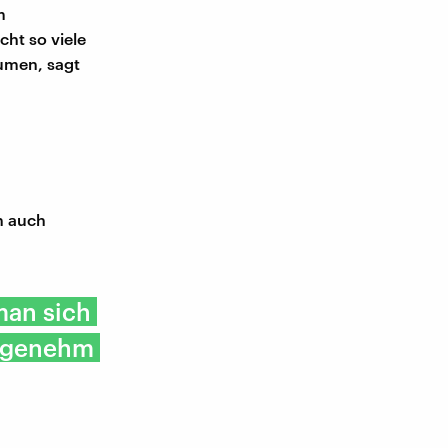
m
ht so viele
umen, sagt
n auch
man sich
angenehm