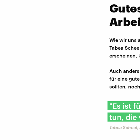
Gutes
Arbei
Wie wir uns 
Tabea Scheel
erscheinen, 
Auch andersh
für eine gut
sollten, noc
"Es ist 
tun, die
Tabea Scheel,