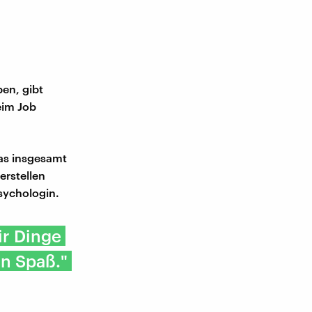
ben, gibt
eim Job
as insgesamt
erstellen
psychologin.
ir Dinge
on Spaß."