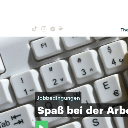
Th
Jobbedingungen
Spaß
bei
der
Arb