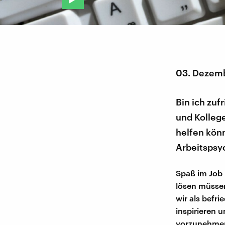
03. Dezem
Bin ich zu
und Kollege
helfen könn
Arbeitspsy
Spaß im Job 
lösen müssen
wir als befr
inspirieren 
vorzunehme