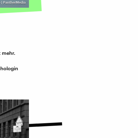
e | PantherMedia
t mehr.
chologin