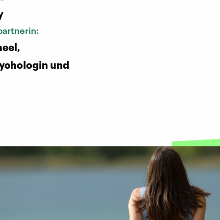
y
artnerin:
eel,
ychologin und