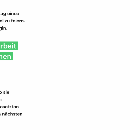
tag eines
l zu feiern.
gin.
Arbeit
inen
o sie
n
gesetzten
m nächsten