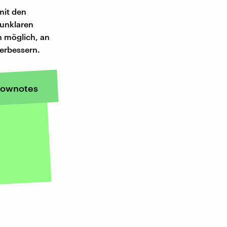
mit den
 unklaren
n möglich, an
verbessern.
ownotes