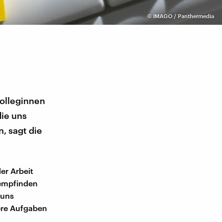
©
IMAGO / Panthermedia
olleginnen
die uns
, sagt die
er Arbeit
 empfinden
 uns
ere Aufgaben