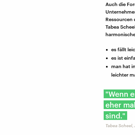
Auch die For
Unternehmen 
Ressourcen d
Tabea Scheel
harmonischen
es fällt l
es ist ein
man hat in
leichter m
"Wenn es
eher ma
sind."
Tabea Scheel,