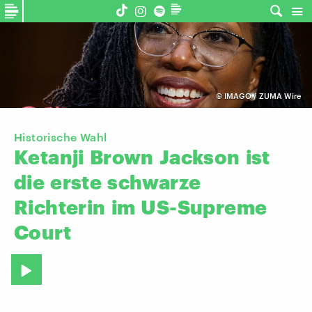
©
IMAGO / ZUMA Wire
Historische Wahl
Ketanji
Brown
Jackson
ist
die
erste
schwarze
Richterin
im
US-Supreme
Court