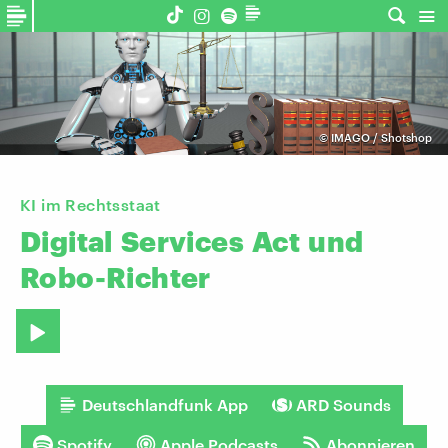
©
IMAGO / Shotshop
KI im Rechtsstaat
Digital
Services
Act
und
Robo-Richter
Deutschlandfunk App
ARD Sounds
Spotify
Apple Podcasts
Abonnieren