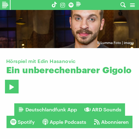
©
Lumma Foto | imago
Hörspiel mit Edin Hasanovic
Ein
unberechenbarer
Gigolo
Deutschlandfunk App
ARD Sounds
Spotify
Apple Podcasts
Abonnieren