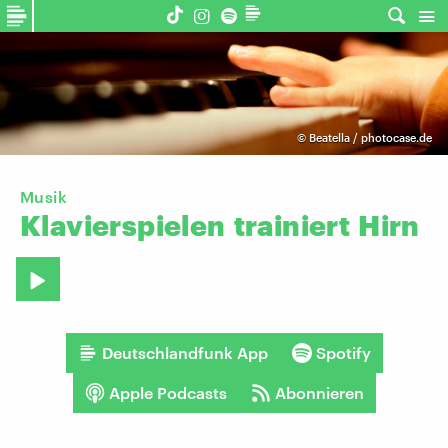
©
Beatella / photocase.de
Musik
Klavierspielen
trainiert
Hirn
Deutschlandfunk App
Spotify
Apple Podcasts
Abonnieren