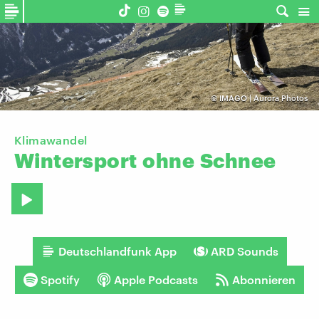
©
IMAGO | Aurora Photos
Klimawandel
Wintersport
ohne
Schnee
Deutschlandfunk App
ARD Sounds
Spotify
Apple Podcasts
Abonnieren