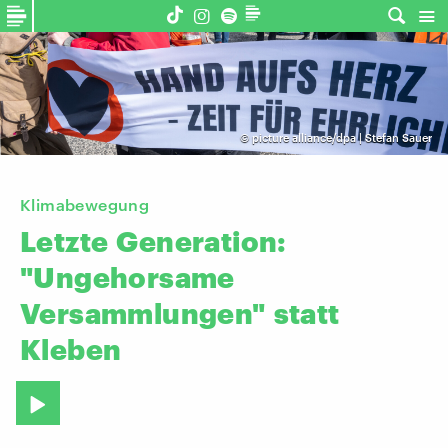
©
picture alliance/dpa | Stefan Sauer
Klimabewegung
Letzte
Generation:
"Ungehorsame
Versammlungen"
statt
Kleben