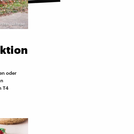
imago | Lichtgut
Aktion
en oder
an
n T4