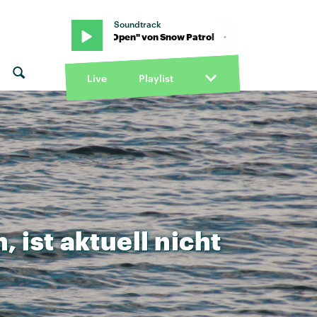
Soundtrack
rol · "Hands Open" von Snow Patrol · "Hands Open" von Snow Patr
Live
Playlist
n,
ist
aktuell
nicht