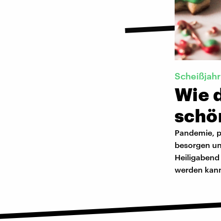
Scheißjah
Wie d
schö
Pandemie, p
besorgen un
Heiligabend 
werden kan