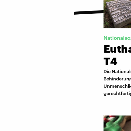
Nationalso
Eutha
T4
Die Nationa
Behinderung
Unmenschlich
gerechtferti