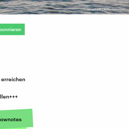
©
Unsplash | Kelly Sikkema
bonnieren
 erreichen
llen+++
ownotes