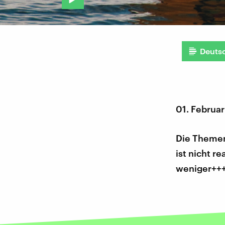
Deuts
01. Februa
Die Themen
ist nicht r
weniger+++