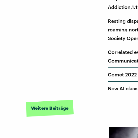
Addiction,1.
Resting dispa
roaming nort
Society Ope
Correlated e
Communicati
Comet 2022 E
New AI classi
Weitere Beiträge