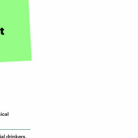
t
ical
ial drinkers,