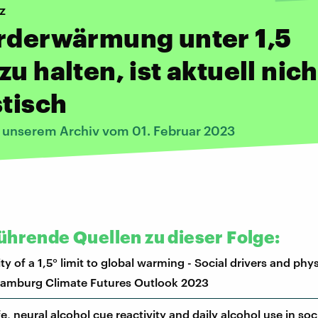
z
rderwärmung unter 1,5
zu halten, ist aktuell nich
stisch
s unserem Archiv vom 01. Februar 2023
ührende Quellen zu dieser Folge:
ity of a 1,5° limit to global warming - Social drivers and phys
Hamburg Climate Futures Outlook 2023
fe, neural alcohol cue reactivity and daily alcohol use in soc