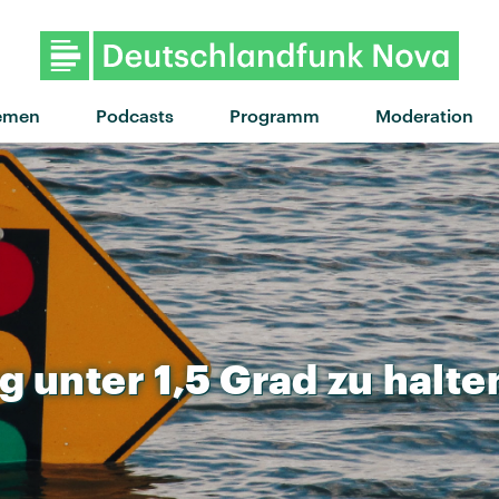
"Hands Open" von Snow Pat
emen
Podcasts
Programm
Moderation
g
unter
1,5
Grad
zu
halte