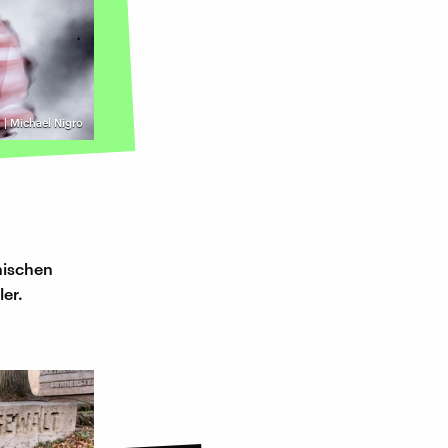
A | Michael Nigro
nischen
er.