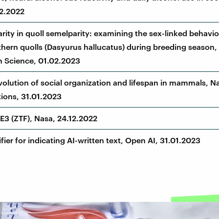
12.2022
rity in quoll semelparity: examining the sex-linked behavio
hern quolls (Dasyurus hallucatus) during breeding season,
n Science, 01.02.2023
volution of social organization and lifespan in mammals, N
ons, 31.01.2023
3 (ZTF), Nasa, 24.12.2022
fier for indicating AI-written text, Open AI, 31.01.2023