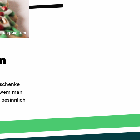
r | unsplash.com
em
eschenke
it wem man
 besinnlich