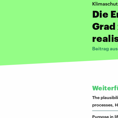
Klimaschut
Die E
Grad 
reali
Beitrag au
Weiterf
The plausibil
processes, 
Purpose in li