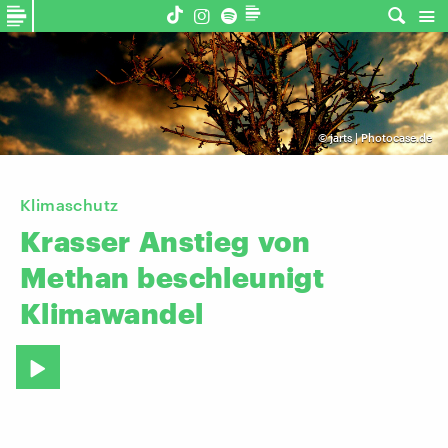
©
jarts | Photocase.de
Klimaschutz
Krasser
Anstieg
von
Methan
beschleunigt
Klimawandel