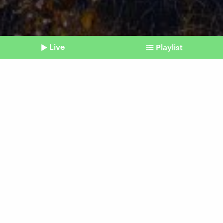
Live
Playlist
©
picture alliance / Fotostand | Fotostand / Wassmuth
Shownotes
Klimawandel
Wie sich wiedervernässte
Moore nutzen lassen
vom 18. November 2025