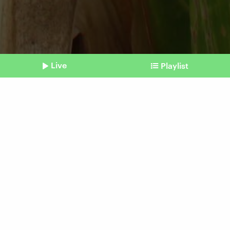
Live
Playlist
©
IMAGO / Xinhua
Shownotes
Klimawandel
El Niño bringt Extremwetter
und teure Preise
vom 05. Juni 2026