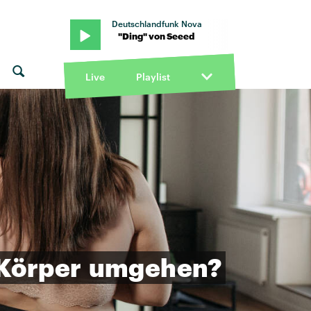
Deutschlandfunk Nova
" von Seeed · "Ding" von Seeed
Live
Playlist
Körper
umgehen?