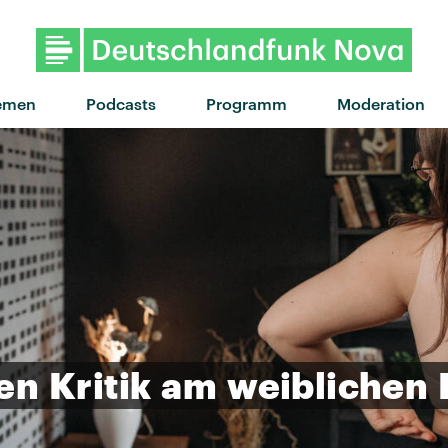
"Ding" von Seeed · "Ding
emen
Podcasts
Programm
Moderation
en
Kritik
am
weiblichen