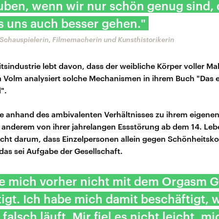
uben, wenn wir nur schön genug sind,
s uns auch besser gehen."
 Schauspielerin, Filmemacherin und Kunsthistorikerin
tsindustrie lebt davon, dass der weibliche Körper voller M
sa Volm analysiert solche Mechanismen in ihrem Buch "Das 
".
e anhand des ambivalenten Verhältnisses zu ihrem eigenen 
r anderem von ihrer jahrelangen Essstörung ab dem 14. Leb
nicht darum, dass Einzelpersonen allein gegen Schönheitsk
as sei Aufgabe der Gesellschaft.
be mich vorher nicht mit dem Orgasm 
igt. Ich habe mich damit beschäftigt, 
 falsch läuft. Mir fiel es nicht leicht, mi