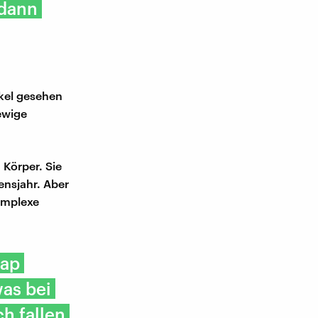
 dann
akel gesehen
ewige
Körper. Sie
ensjahr. Aber
omplexe
Gap
was bei
ch fallen