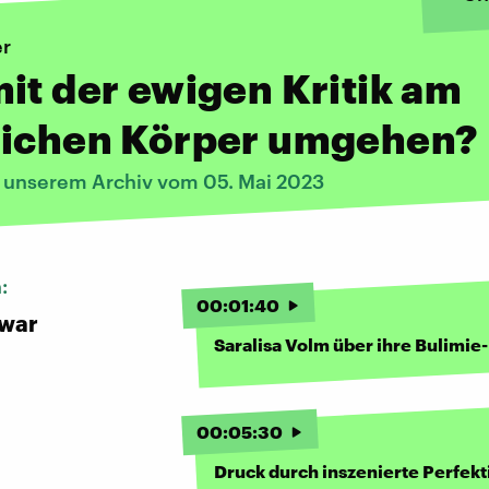
er
it der ewigen Kritik am
lichen Körper umgehen?
s unserem Archiv vom 05. Mai 2023
n:
00
:
01
:
40
nwar
Saralisa Volm über ihre Bulimie
00
:
05
:
30
Druck durch inszenierte Perfekt