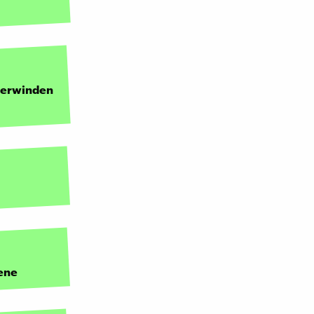
berwinden
zene