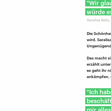
"Wir gla
würde e
Saralisa Volm,
Die Schönhei
wird. Sarali
Ungenügend
Das macht si
erzählt unte
es geht ihr 
ankämpfen, d
"Ich ha
beschäft
mir alles