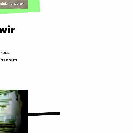
minia | Unsplash
wir
krass
 unserem