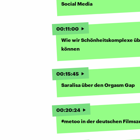
Social Media
00
:
11
:
00
Wie wir Schönheitskomplexe ü
können
00
:
15
:
45
Saralisa über den Orgasm Gap
00
:
20
:
24
#metoo in der deutschen Films