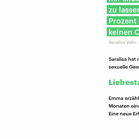
zu lasse
Prozent
keinen 
Saralisa Volm
Saralisa hat
sexuelle Ges
Liebest
Emma erzählt
Monaten eine
Eine neue Er