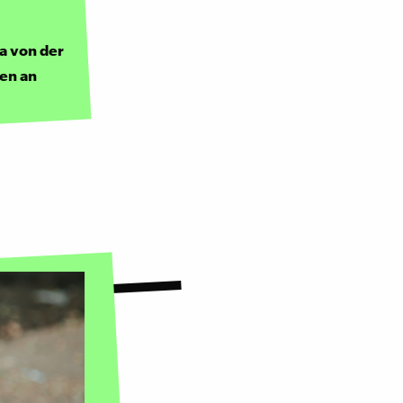
a von der
en an