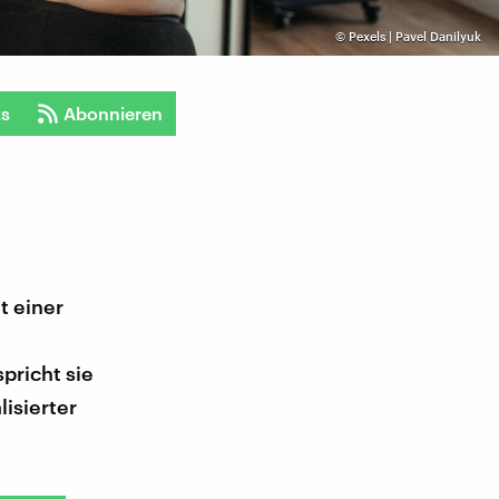
©
Pexels | Pavel Danilyuk
ts
Abonnieren
t einer
pricht sie
isierter