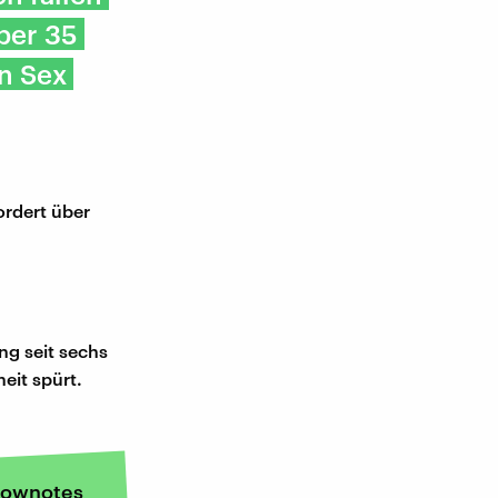
ber 35
n Sex
ordert über
ng seit sechs
eit spürt.
ownotes