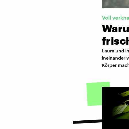
Voll verkna
Warum
frisc
Laura und i
ineinander v
Körper mach