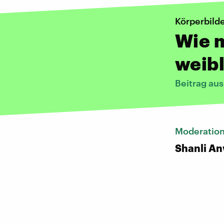
Körperbild
Wie m
weib
Beitrag au
Moderatio
Shanli A