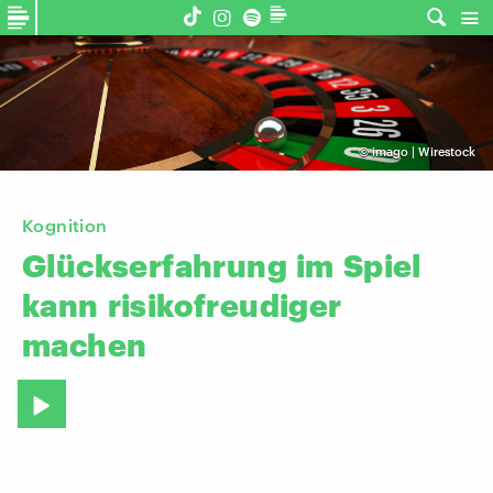
©
imago | Wirestock
Kognition
Glückserfahrung
im
Spiel
kann
risikofreudiger
machen