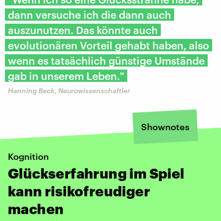
dann versuche ich die dann auch
auszunutzen. Das könnte auch
evolutionären Vorteil gehabt haben, also
wenn es tatsächlich günstige Umstände
gab in unserem Leben."
Henning Beck, Neurowissenschaftler
Shownotes
Kognition
Glückserfahrung im Spiel
kann risikofreudiger
machen