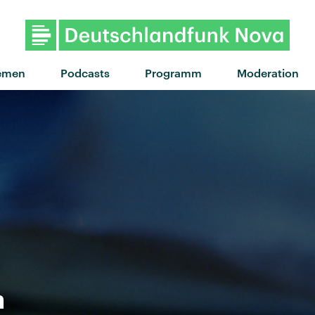
"Butterfly Feelings" vo
emen
Podcasts
Programm
Moderation
h