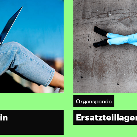
Organspende
in
Ersatzteillag