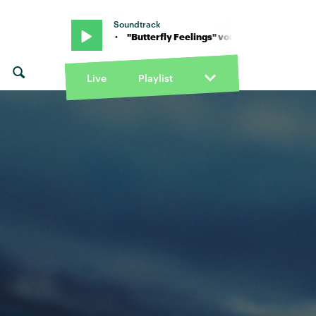
Soundtrack
n Icona Pop · "Butterfly Feelings" von Icona Pop · "Butterfly Feeli
Live
Playlist