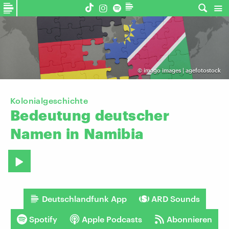
©
imago images | agefotostock
Kolonialgeschichte
Bedeutung
deutscher
Namen
in
Namibia
Deutschlandfunk App
ARD Sounds
Spotify
Apple Podcasts
Abonnieren