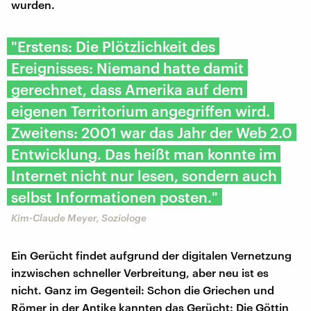
wurden.
"Erstens: Die Plötzlichkeit des
Ereignisses: Niemand hatte damit
gerechnet, dass Amerika auf dem
eigenen Territorium angegriffen wird.
Zweitens: 2001 war das Jahr der Web 2.0
Entwicklung. Das heißt man konnte im
Internet nicht nur lesen, sondern auch
selbst Informationen posten."
Kim-Claude Meyer, Soziologe
Ein Gerücht findet aufgrund der digitalen Vernetzung
inzwischen schneller Verbreitung, aber neu ist es
nicht. Ganz im Gegenteil: Schon die Griechen und
Römer in der Antike kannten das Gerücht: Die Göttin